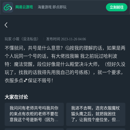
网易云游戏
海量游戏 即点即玩
立刻前往
玩家 小筱（没法私信）
发布时间
2023-11-26 04:06
不懂就问，共号是什么意思？🤔按我的理解的话，如果是两
个人玩同一个号的话，有大佬找我嘛 我之前玩过哈利波
特：魔法觉醒，段位好像是什么殿堂决斗大师，（但好久没
玩了，找我的话我得先用我自己的号练练），就一个要求，
衣服多点💕保证不毁号！
大家在讨论
我问问有老师共号吗我共你
我进不去啊，选完衣服魔杖
的来点有衣柜的老师不要在
猫头鹰之后，就把我困住
意我这个号是新号（因为想
了，让我找个座位坐，但是
要白嫖 vip）。我是开服玩
我人还在对角巷啊，点啥都