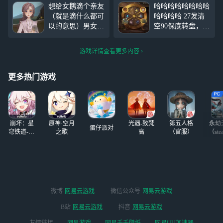
家。决斗舞会我都能打
没反应，我碎了
想给女鹅滴个亲友
哈哈哈哈哈哈哈哈
（就是滴什么都可
哈哈哈哈 27发清
以的意思）男女皆
空90保底转盘，
可。希望脾气好一
爽！ 免费8个发条
点儿（我脾气超好
直接三连出个家具
游戏详情查看更多内容
的，也会护人）快
冈易我将原谅你一
要寡疯了qwq
个赛季
更多热门游戏
崩坏：星
原神·空月
光遇-致梵
第五人格
永劫
蛋仔派对
穹铁道-4.4
之歌
高
（官服）
（ste
版本
微博
网易云游戏
微信公众号
网易云游戏
B站
网易云游戏
抖音
网易云游戏