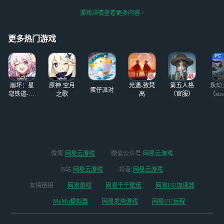
的steam账号才两
多块钱多块钱，拼
不到
个游戏，天天只会
游戏详情查看更多内容
多多上面买的，真
玩别人的steam账
的是笑死了，天天
号，
就知道打游戏，他
更多热门游戏
的steam账号才两
个游戏，天天只会
玩别人的steam账
号，
崩坏：星
原神·空月
光遇-致梵
第五人格
永劫
蛋仔派对
穹铁道-4.4
之歌
高
（官服）
（ste
版本
微博
网易云游戏
微信公众号
网易云游戏
B站
网易云游戏
抖音
网易云游戏
友情链接
网易游戏
网易千千壁纸
网易UU加速器
MuMu模拟器
网易发烧游戏
网易UU远程