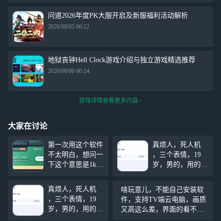
问道2026年度PK大服开启及新服福利活动解析
2026/08/05 06:12
地狱丧钟Hell Clock游戏介绍与独立游戏精选推荐
2026/08/06 00:24
游戏详情查看更多内容
大家在讨论
第一次用这个软件
真烦人，死人机
不太明白，想问一
，三个表情，19
下这个意思是1k云
岁，男的，用的手
币10月3日没使用
机是vivo手机100
也会消失吗 麻烦
多块钱多块钱，拼
真烦人，死人机
啥玩意儿，不能自己安装软
解答了谢谢><…！
多多上面买的，真
，三个表情，19
件，支持TV端云电脑，画质
的是笑死了，天天
岁，男的，用的手
又高这么差，界面的看不见
就知道打游戏，他
机是vivo手机100
显示的是啥，连个客服都找