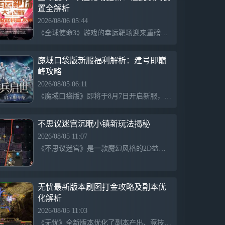
置全解析
2026/08/06 05:44
《全球使命3》游戏的幸运靶场迎来重磅更新，四款限时橙武推出，包括暴君地狱浩劫、超能震波投射器等，具备强大的输出能力。参与条件大幅降低，玩家可通过日常任务轻松积累“子弹”资源，享受高回报体验。此外，永久武器和珍贵装置也加入奖池，为玩家提供更丰富的战斗选择。
魔域口袋版新服福利解析：建号即巅
峰攻略
2026/08/05 06:11
《魔域口袋版》即将于8月7日开启新服，推出“开局即巅峰”的福利。玩家可一键直升到132级，跳过主线任务并保留奖励。同时，新手创角即送年兽、辅助宠、神火及圣物等核心资源，确保玩家从一开始便具备挑战高难内容的实力。这款魔幻角色扮演游戏致力于降低新手门槛，提供丰富的成长支持。
不思议迷宫沉眠小镇新玩法揭秘
2026/08/05 11:07
《不思议迷宫》是一款魔幻风格的2D益智解谜冒险游戏，包含策略与道具收费元素。2026年冈爆节新迷宫“沉眠小镇”将于8月6日开放，主题围绕梦境展开，新增“欲念”和“回响”玩法，玩家需收集“梦境碎片”来提升能力，在不同梦境中探索与生存。期待冒险者前去体验全新内容。
无忧最新版本刷图打金攻略及副本优
化解析
2026/08/05 11:03
《无忧》全新版本优化了副本产出、竞技玩法和日常便利功能，提高了玩家刷图效率和打金收益。散人玩家和行会合作可以获取更丰厚的奖励，限时怪物刷新和活动期间物品掉率大幅上调，增加了整体经验收益。此外，副本设计分层，更适合普通玩家平稳发育，行会争霸提供专属高价值资源。