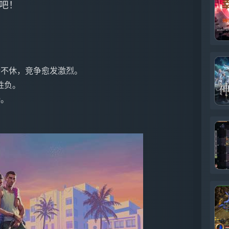
吧！
论不休，竞争愈发激烈。
胜负。
待。