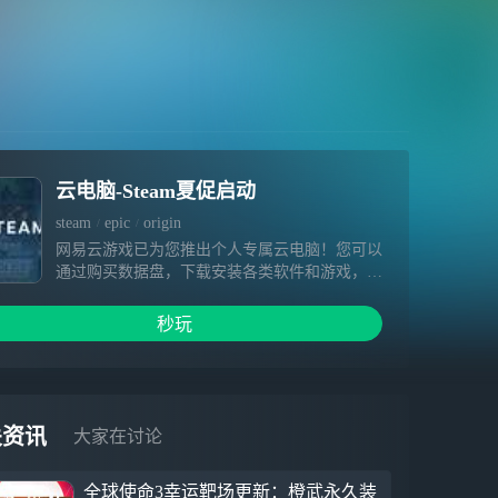
云电脑-Steam夏促启动
steam
epic
origin
网易云游戏已为您推出个人专属云电脑！您可以
通过购买数据盘，下载安装各类软件和游戏，相
关内容在数据盘有效期内不会被清空。超高云端
配置、极快下载速度、畅快游戏体验等着您～
秒玩
1.硬件不受限，提供免费加速&挂机，3A大作一
点就开 2.你专属云端电脑设备，可自由安装游
戏，为您保留数据 3.手机变电脑，随时随地手
机玩端游
关资讯
大家在讨论
全球使命3幸运靶场更新：橙武永久装