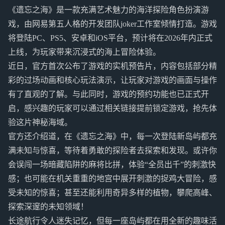
《遗忘之海》是一款充满艺术魅力的海洋探险角色扮演游
戏，由网易第五人格的开发团队joker工作室倾情打造。游戏
将登陆PC、PS5、安卓和iOS平台，预计将在2026年内正式
上线，为玩家带来沉浸式的海上冒险体验。
近日，官方首次公布了游戏的实机预告片，内容包括部分精
彩的过场动画和核心玩法演示，让玩家对游戏的画面与操作
有了直观的了解。与此同时，游戏的预约功能也已正式开
启，感兴趣的玩家可以通过相关链接提前锁定游戏，抢先体
验这片神秘海域。
官方还介绍道，在《遗忘之海》中，每一次登陆新岛屿都充
满未知与惊喜，等待着勇敢的探险者去探索和发现。或许你
会误闯一场暗藏陷阱的麻将比拼，体验“全员出千”的刺激快
感；也可能在机关重重的地宫中展开刺激的捉鸡大冒险，感
受未知的惊喜；甚至还能利用奇异多样的植物，攀爬高峰、
探索深邃的未知领域！
长途航行令人迷失记忆，但每一座岛屿都在用全新的趣味活