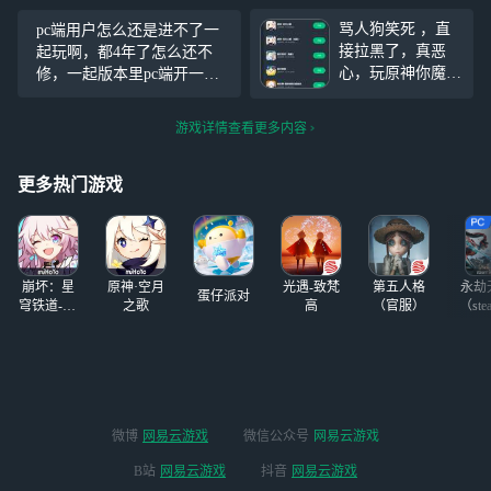
了大雨的野狗，看见路边有
下，正好我的脑袋巨有劲
骂人狗笑死 ，直
pc端用户怎么还是进不了一
一坨棕色的东西，我以为是
啊，我将用它从19楼撞击1楼
接拉黑了，真恶
起玩啊，都4年了怎么还不
大便，满心欢喜地吃下去，
混凝土，看看我俩谁硬！我
心，玩原神你魔怔
修，一起版本里pc端开一起
结果发现是巧克力，只能满
还感觉感觉手腕特有劲，我
了吗？，天天玩原
玩多爽啊现在还得一边看手
嘴甜
将
神魔证人急了急了
机一边用电脑
游戏详情查看更多内容
急了急了，笑死，
乐子，急了急了急
了急了急了，笑死
更多热门游戏
了 ，玩原神的魔
怔了人， ，笑
死！玩原神就是
崩坏：星
原神·空月
光遇-致梵
第五人格
永劫
蛋仔派对
穹铁道-4.4
之歌
高
（官服）
（ste
版本
微博
网易云游戏
微信公众号
网易云游戏
B站
网易云游戏
抖音
网易云游戏