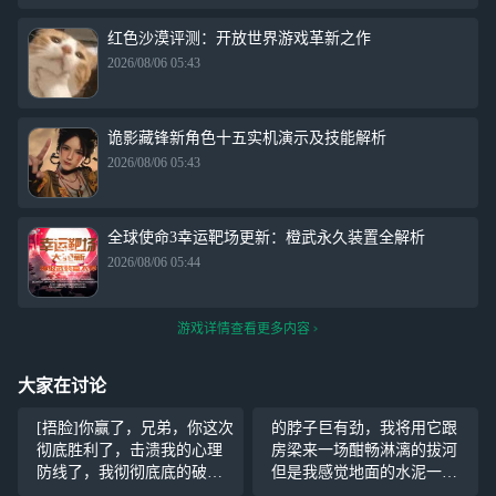
红色沙漠评测：开放世界游戏革新之作
2026/08/06 05:43
诡影藏锋新角色十五实机演示及技能解析
2026/08/06 05:43
全球使命3幸运靶场更新：橙武永久装置全解析
2026/08/06 05:44
游戏详情查看更多内容
大家在讨论
[捂脸]你赢了，兄弟，你这次
的脖子巨有劲，我将用它跟
彻底胜利了，击溃我的心理
房梁来一场酣畅淋漓的拔河
防线了，我彻彻底底的破防
但是我感觉地面的水泥一直
了。在你面前我就是一只淋
在挑衅我 ，等我和它切磋一