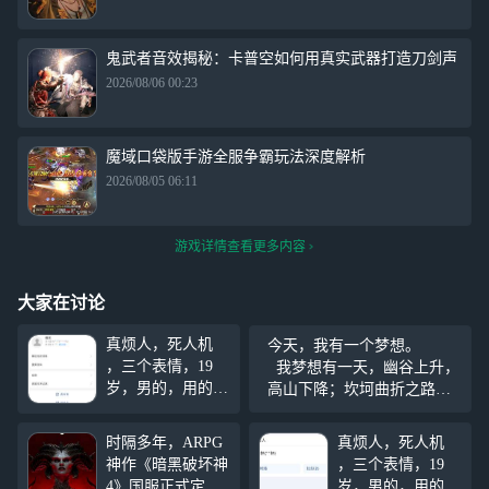
鬼武者音效揭秘：卡普空如何用真实武器打造刀剑声
2026/08/06 00:23
魔域口袋版手游全服争霸玩法深度解析
2026/08/05 06:11
游戏详情查看更多内容
大家在讨论
真烦人，死人机
今天，我有一个梦想。
，三个表情，19
我梦想有一天，幽谷上升，
岁，男的，用的手
高山下降；坎坷曲折之路成
机是vivo手机100
坦途，圣光披露，满照人
多块钱多块钱，拼
间。
时隔多年，ARPG
真烦人，死人机
多多上面买的，真
神作《暗黑破坏神
，三个表情，19
的是笑死了，天天
4》国服正式定档1
岁，男的，用的手