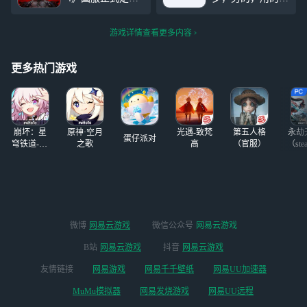
就知道打游戏，他
2 月 12 日同步全
机是vivo手机100
的steam账号才两
球上线 “神圣干涉
多块钱多块钱，拼
个游戏，天天只会
游戏详情查看更多内容
赛季”，这是国服
多多上面买的，真
玩别人的steam账
回归后的首个重磅
的是笑死了，天天
号，
赛季，天使哈德瑞
就知道打游戏，他
更多热门游戏
尔降临庇护之地，
的steam账号才两
带来 12 种全新玩
个游戏，天天只会
法、装备打造重
玩别人的steam账
制、智能怪物进化
号，
崩坏：星
原神·空月
光遇-致梵
第五人格
永劫
等核心更新，让玩
蛋仔派对
穹铁道-4.4
之歌
高
（官服）
（ste
家与全球勇士站在
版本
同一起跑线，共抗
阿兹莫丹等魔王入
侵！通过网易云游
戏，玩家可以无需
下载庞大的游戏客
微博
网易云游戏
微信公众号
网易云游戏
户端，即点即玩
《暗黑破坏神
B站
网易云游戏
抖音
网易云游戏
4》。云游戏平台
友情链接
网易游戏
网易千千壁纸
网易UU加速器
解决了设备性能的
限制问题，即使使
MuMu模拟器
网易发烧游戏
网易UU远程
用配置较低的设