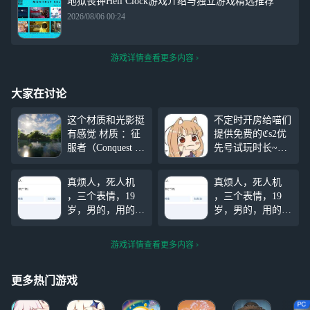
地狱丧钟Hell Clock游戏介绍与独立游戏精选推荐
2026/08/06 00:24
游戏详情查看更多内容
大家在讨论
这个材质和光影挺
不定时开房给喵们
有感觉 材质 ：征
提供免费的ℭs2优
服者（Conquest Re
先号试玩时长~拥
source Pack） 光影
有蓝牙键鼠可连接
：photon
云电脑的喵可包房
真烦人，死人机
真烦人，死人机
~ 本号有3个女探
，三个表情，19
，三个表情，19
员皮肤~ 规则~:①
岁，男的，用的手
岁，男的，用的手
上麦的喵轮流玩，
机是vivo手机100
机是vivo手机100
该回合输了的喵就
多块钱多块钱，拼
多块钱多块钱，拼
给下一位喵玩，该
游戏详情查看更多内容
多多上面买的，真
多多上面买的，真
回合赢了就继续
的是笑死了，天天
的是笑死了，天天
玩，如果这局游戏
就知道打游戏，他
就知道打游戏，他
更多热门游戏
的steam账号才两
的steam账号才两
个游戏，天天只会
个游戏，天天只会