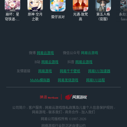
玩别人的steam账
玩别人的steam账
号，
号，
崩坏：星
原神·空月
光遇-致梵
第五人格
永劫
蛋仔派对
穹铁道-4.4
之歌
高
（官服）
（ste
版本
微博
网易云游戏
微信公众号
网易云游戏
B站
网易云游戏
抖音
网易云游戏
友情链接
网易游戏
网易千千壁纸
网易UU加速器
MuMu模拟器
网易发烧游戏
网易UU远程
公司简介
-
客户服务
-
网易云游戏隐私政策及儿童个人信息保护规则
-
网易游戏
-
联系我们
-
商务合作
-
加入我们
网易公司版权所有 ©1997-2026
网络游戏行业防沉迷自律公约