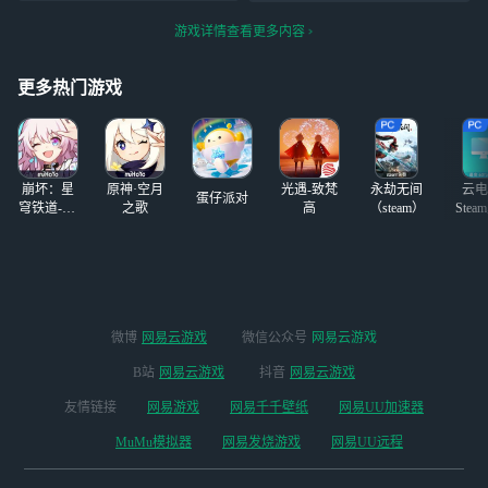
都特别友好，一直
最不绕弯子最不废
到干什么都被骂
在保护我，教我打
游戏详情查看更多内容
话最简洁最干净最
那个怪啊，然后还
不麻烦的方式告诉
让我自己试试，我
你我没绷住……
更多热门游戏
死了
崩坏：星
原神·空月
光遇-致梵
永劫无间
云电
蛋仔派对
穹铁道-4.4
之歌
高
（steam）
Stea
版本
启
微博
网易云游戏
微信公众号
网易云游戏
B站
网易云游戏
抖音
网易云游戏
友情链接
网易游戏
网易千千壁纸
网易UU加速器
MuMu模拟器
网易发烧游戏
网易UU远程