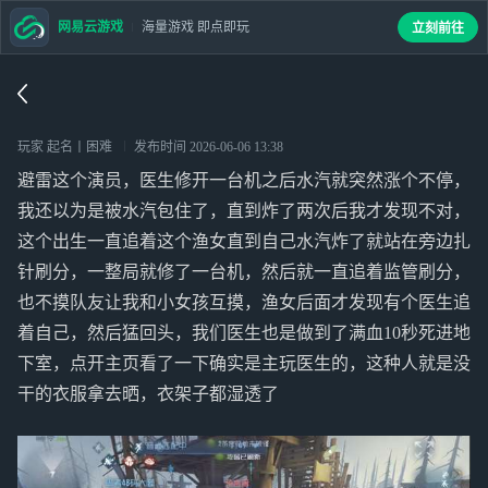
网易云游戏
海量游戏 即点即玩
立刻前往
玩家 起名丨困难
发布时间
2026-06-06 13:38
避雷这个演员，医生修开一台机之后水汽就突然涨个不停，
我还以为是被水汽包住了，直到炸了两次后我才发现不对，
这个出生一直追着这个渔女直到自己水汽炸了就站在旁边扎
针刷分，一整局就修了一台机，然后就一直追着监管刷分，
也不摸队友让我和小女孩互摸，渔女后面才发现有个医生追
着自己，然后猛回头，我们医生也是做到了满血10秒死进地
下室，点开主页看了一下确实是主玩医生的，这种人就是没
干的衣服拿去晒，衣架子都湿透了