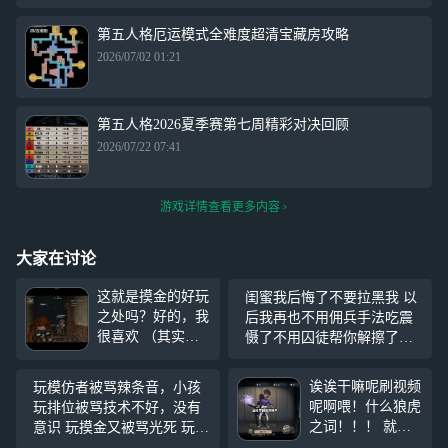
第五人格厄运模式全难度超清宝藏房攻略
2026/07/02 01:21
第五人格2026夏季赛第七周精彩对决回顾
2026/07/22 07:41
游戏详情查看更多内容
大家在讨论
这就是摸金的好玩
闺蜜我后悔了不要拉黑我 以
之处吗？好的，我
后我再也不用佣兵手法吃震
很喜欢 （其实是
慑了不用囚徒帮你解擦了你
被带着玩带爽了，
已经2分钟没有上线了赶紧上
这才是我想要的摸
线吧 反正你又不玩网易云看
诶诶干嘛呢刷视频
玩模仿者被骂辣条音，小孩
金嘛） os碎碎念，
不到 闺蜜已经5分钟了，你
呢啊喂！什么狼虎
玩排位被骂技术不好，没有
其实都是陌生人，
怎么还不上线
之词！！！ 就是
意识 玩摸金又被骂光死 玩伏
我开的招募，他们
我用最直白最简单
笔又被骂没眼光 你游风气差