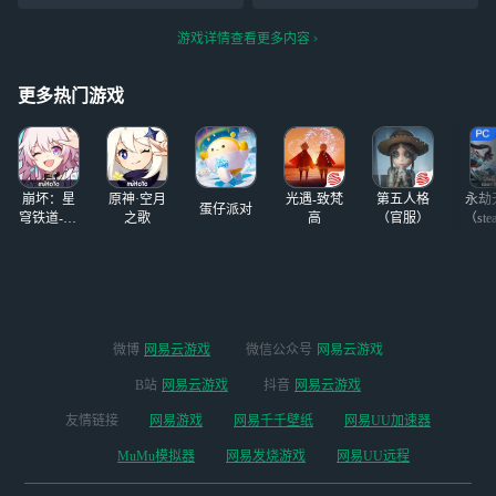
你们一个选择，A.
房，黑工挖坑，话
调亮前好,B.调亮
痨聊天，不冷场，
游戏详情查看更多内容
后好，这不是p
给老板平淡的生活
图，这是真的，而
添加麻烦!喵!! 9.9
且迷你世界是更新
元一小时，25元三
更多热门游戏
的，但不过不是调
小时，六个小时50
手机亮度，而是更
元 ·可存单·可预约
新后的，你们也可
·多点多优惠喵·
以去试试。
（活跃时
崩坏：星
原神·空月
光遇-致梵
第五人格
永劫
蛋仔派对
穹铁道-4.4
之歌
高
（官服）
（ste
版本
微博
网易云游戏
微信公众号
网易云游戏
B站
网易云游戏
抖音
网易云游戏
友情链接
网易游戏
网易千千壁纸
网易UU加速器
MuMu模拟器
网易发烧游戏
网易UU远程