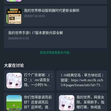
我的世界移动版铜器时代更新全解析
2026/07/24 10:05
我的世界手游1.17版本更新内容全解
2026/04/14 11:01
游戏详情查看更多内容
大家在讨论
打个广告谢谢˗ˋˏ( ´͈
1.16经典空岛 - 草方块社区 |
ᗜ `͈ )ˎˊ˗mc语音女
链接：https://web.mccfk.cn/h
陪，一小时9.9r,感
5/#/pages/forum/info?id=736&
兴趣可加或者闲鱼
title=starpro
搜年年年年糕(៸
你们觉得是调亮前
我的世界，网易女
៸᳐⦁⩊⦁៸៸᳐ )੭
好？还是调亮后
陪，呆萌新手，指
好？这样吧，我给
哪打哪，休闲造