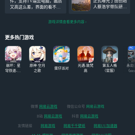
正式曝光了由创始
件，支持TV端云电脑，画质
的是笑死了，天天
人蔡浩宇带队研发
又高这么差，界面的看不见
就知道打游戏，他
的下一代旗舰产品
显示的是啥，连个客服都找
的steam账号才两
《Varsapura》，一
不到
个游戏，天天只会
游戏详情查看更多内容
段长达31分钟的实
玩别人的steam账
机演示瞬间引爆游
号，
戏圈。这款基于虚
更多热门游戏
幻引擎5打造的开
放世界游戏，以其
独特的写实风格与
沉浸式叙事，预示
崩坏：星
原神·空月
光遇-致梵
第五人格
永劫
着二次元游戏下一
蛋仔派对
穹铁道-4.4
之歌
高
（官服）
（ste
个世代的到来。
版本
而对广大玩家来
说，一个问题随之
而来：如此高品质
的游戏，我的设备
能跑得动吗？不用
微博
网易云游戏
微信公众号
网易云游戏
担心，现在有一个
更方便的解决方案
B站
网易云游戏
抖音
网易云游戏
——网易云游戏。
友情链接
网易游戏
网易千千壁纸
网易UU加速器