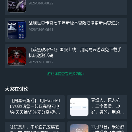
2026/08/06 00:22
战舰世界传奇七周年新版本冒险浪潮更新内容汇总
2026/08/05 06:11
《暗黑破坏神4》国服上线！用网易云游戏免下载手
机玩送激活码
2025/12/11 10:17
游戏详情查看更多内容
大家在讨论
真烦人，死人机
【网易云游戏】 用户aaaeMI
，三个表情，19
LVU邀请您一起玩高配云电
岁，男的，用的手
脑-天天抽奖 连麦分享+游戏
机是vivo手机100
控制，关注我，来网易云游
多块钱多块钱，拼
戏一起玩吧~ https://cg.163.co
11月21日，米哈游
啥玩意儿，不能自己安装软
多多上面买的，真
m?page=live&user_id=6