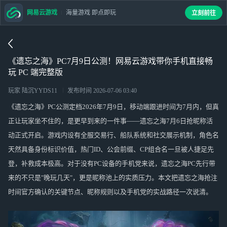
网易云游戏
海量游戏 即点即玩
立刻前往
《遗忘之海》PC7月9日公测！网易云游戏带你手机直接畅
玩 PC 端完整版
玩家 陆沉YYDS11
发布时间
2026-07-06 03:40
《遗忘之海》PC公测定档2026年7月9日，移动端跟进时间为7月内，但真
正让玩家坐不住的，是更早到来的一件事——遗忘之海7月6日抢昵称活
动正式开启。游戏内设有全服交易行、船队系统和社交展示机制，角色名
天然具备身份标识价值，热门ID、公会前缀、CP组合名一旦被人捷足先
登，补救成本极高。对于没有PC设备的手机党来说，遗忘之海PC先行带
来的不只是"晚玩几天"，更是昵称池上的实质压力。本文把遗忘之海抢注
时间官方确认的关键节点、昵称规则以及手机党的实战路径一次说清。