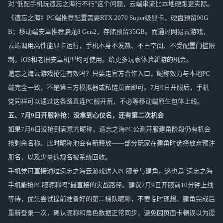
对"低配手机玩遗忘之海行不行"这个问题，云端串流比本地硬跑更实际。
《遗忘之海》PC端推荐配置需要RTX 2070 Super级显卡，硬盘预留90G
B；移动端安卓推荐骁龙8 Gen2，存储预留35GB。而通过网易云游戏，
云端调用高性能显卡运行，手机本身不发热、不占空间、不受配置门槛限
制，iOS和老旧安卓机型均可使用。给更多玩家体验新游的机会。
遗忘之海云游戏抢注有效吗？只要走官方合作入口，昵称效力与本地PC
端完全一致，不是第三方模拟器或私链页面即可。7月9日开服后，手机
党同样可以通过这条路直连PC服开荒，不必等移动端原生包体上线。
五
、7月9日开服补抢：没拿到心仪名，还有第二次机会
如果7月6日没抢到满意的昵称，遗忘之海PC公测开服建角阶段仍有机会
抢剩余名称。此时昵称池会有新释放——部分玩家在建角时选择放弃预注
册名，以及少量违规名被系统回收。
手机党可直接通过遗忘之海云游戏进入PC服参与建角，这也是"遗忘之海
手机能抢PC服昵称吗"最直接的实战路径。建议7月9日开服前10分钟上线
等待，优先尝试提前准备好的第二梯队昵称，不要临时现想。建角完成后
重新登录一次，确认昵称和角色数据正常同步，避免因页面卡顿误以为提