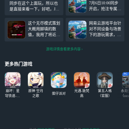
7月6日10:00同步
同步在这个上面玩，所以也
开启，抢注专属昵
是直接来看一下，好吧，Jok
称，选择让这片大
er工作室还是太权威了
海记住你的方式
这个无尽模式策划
网易云游戏平台针
《遗忘之海》PC
大概用脚填的数
对不同设备与场景
端将于7月9日 10:0
值，我用了将近20
下的游玩需求，手
0正式开服！ 网易
个大招打完第一阶
机也可以一键启动
云游戏公测畅玩一
段 ，第二个阶段
《遗忘之海》PC
条龙，手机就可以
游戏详情查看更多内容
才打1/3血就已经
端，用手机也能同
抢注昵称+免下载+
被三个瓶给当成路
步公测畅玩！海上
PC公测抢先玩！
边一条给踹死了，
有期，重逢将至。
更多热门游戏
云玩领专属游戏礼
一个阶段1500万血
《遗忘之海》公测
包 还送大波畅玩
，666我一个大招
前瞻特别节目已圆
时长助力公测！
最高才135万
满收官，除了带来
公测版本内容首
崩坏：星
原神·空月
光遇-致梵
第五人格
永劫
曝、公测福利活
蛋仔派对
穹铁道-4.4
之歌
高
（官服）
（ste
动、下半年重点IP
版本
联动等资讯外，还
向每一位船长宣布
正式启航日期——
《遗忘之海》PC
端将于7月9日公测