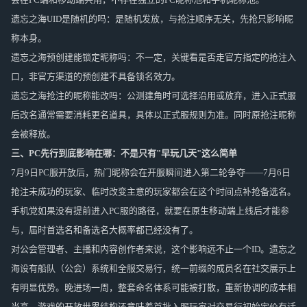
遗忘之海UID是随机的吗：是随机发放，与抢注顺序无关，先抢只影响昵
称本身。
遗忘之海预创建能锁定昵称吗：不一定，关键看是否走官方指定的抢注入
口，非官方渠道的预创建不具备锁名效力。
遗忘之海抢注的昵称能改吗：公测建角时可选择沿用或放弃，进入正式服
后改名通常需要消耗更名道具，具体以正式服规则为准。同时原抢注昵称
会被释放。
三、PC先行到底影响在哪：不是只有"早玩几天"这么简单
7月9日PC服开放后，热门昵称会在开服瞬间进入第二轮争夺——7月6日
抢注未成功的玩家、临时改变主意的玩家都会在这个时间点补抢备选名。
手机党如果没有提前进入PC服的路径，就要在原生移动端上线后才能参
与，届时首选名和备选名大概率都已经没有了。
对公会管理者、主播和内容创作者来说，这个影响远不止一个ID。遗忘之
海设有船队（公会）系统和全服交易行，统一前缀的成员名在社交展示上
有明显优势。晚进场一周，整套命名体系可能被打散，重新协调的成本相
当高。游戏的开放世界结构还意味着首批入服玩家对交易行初始定价有话