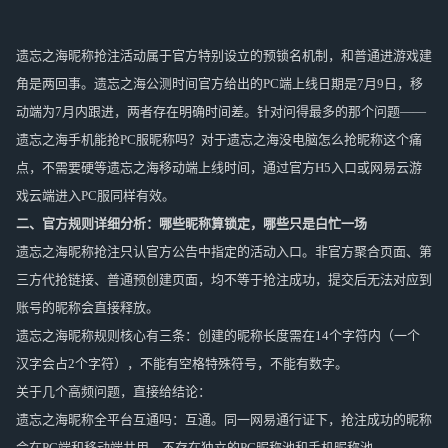
遗忘之海昵称抢注活动属于官方特别设立的预锁名机制，和普通进游戏建
角是两回事。遗忘之海公测时间官方给出的PC端上线日期是7月9日，移
动端为7月内跟进，两者存在明确时间差。针对问得最多的那个问题——
遗忘之海手机能抢PC服昵称吗？对于遗忘之海没电脑怎么抢昵称这个痛
点，不需要硬等遗忘之海移动端上线时间，通过官方H5入口或网易云游
戏云端进入PC服同样有效。
二、官方规则详细分析：哪些昵称算锁定，哪些只是白忙一场
遗忘之海昵称抢注只认官方公告中指定的活动入口。非官方聚合页面、第
三方代抢链接、普通预创建页面，均不等于抢注成功，提交后无法对应到
账号的昵称会直接释放。
遗忘之海昵称规则核心有三条：创建的昵称长度需在14个字符内（一个
汉字会占2个字符），不能有空格特殊符号，不能有数字。
关于几个高频问题，直接给结论：
遗忘之海昵称全平台互通吗：互通。同一网易通行证下，抢注成功的昵称
会在PC端和移动端共用，不存在独立的PC昵称池和手机昵称池。