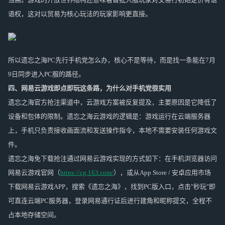
语权，这对以贸易为核心玩法的玩家影响更直接。
所以遗忘之海PC先行手机党怎么办，核心不是等待，而是找一条能在7月
9日同步进入PC服的路径。
四、网易云游戏即点即玩这条路，为什么对手机党很实用
遗忘之海官方抢注渠道中，云游戏方案被反复提及，主要原因是它降低了
设备和包体的限制。遗忘之海云游戏的逻辑是：游戏运行在云端服务器
上，手机只负责接收画面流和发送操作指令，本地不需要安装任何游戏文
件。
遗忘之海免下载抢注通过网易云游戏实现的方式如下：在手机浏览器访问
网易云游戏官网（
https://cg.163.com/
），或从App Store / 安卓应用市场
下载网易云游戏APP，搜索《遗忘之海》，找到PC版入口，点击"秒玩"即
可直连云端PC服务器，登录网易通行证后进行建角和昵称提交，全程不
占本地存储空间。