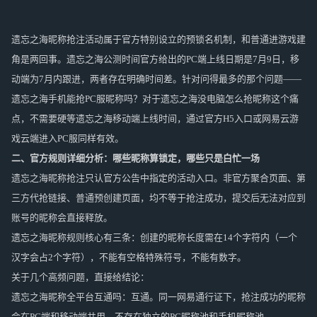
遗忘之海昵称抢注活动属于官方特别设立的预锁名机制，和普通进游戏建
角是两回事。遗忘之海公测时间官方给出的PC端上线日期是7月9日，移
动端为7月内跟进，两者存在明确时间差。针对问得最多的那个问题——
遗忘之海手机能抢PC服昵称吗？对于遗忘之海没电脑怎么抢昵称这个痛
点，不需要硬等遗忘之海移动端上线时间，通过官方H5入口或网易云游
戏云端进入PC服同样有效。
二、官方规则详细分析：哪些昵称算锁定，哪些只是白忙一场
遗忘之海昵称抢注只认官方公告中指定的活动入口。非官方聚合页面、第
三方代抢链接、普通预创建页面，均不等于抢注成功，提交后无法对应到
账号的昵称会直接释放。
遗忘之海昵称规则核心有三条：创建的昵称长度需在14个字符内（一个
汉字会占2个字符），不能有空格特殊符号，不能有数字。
关于几个高频问题，直接给结论：
遗忘之海昵称全平台互通吗：互通。同一网易通行证下，抢注成功的昵称
会在PC端和移动端共用，不存在独立的PC昵称池和手机昵称池。