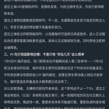
遗忘之海UID是随机的吗：是随机发放，与抢注顺序无关，先抢只影响昵
称本身。
遗忘之海预创建能锁定昵称吗：不一定，关键看是否走官方指定的抢注入
口，非官方渠道的预创建不具备锁名效力。
遗忘之海抢注的昵称能改吗：公测建角时可选择沿用或放弃，进入正式服
后改名通常需要消耗更名道具，具体以正式服规则为准。同时原抢注昵称
会被释放。
三、PC先行到底影响在哪：不是只有"早玩几天"这么简单
7月9日PC服开放后，热门昵称会在开服瞬间进入第二轮争夺——7月6日
抢注未成功的玩家、临时改变主意的玩家都会在这个时间点补抢备选名。
手机党如果没有提前进入PC服的路径，就要在原生移动端上线后才能参
与，届时首选名和备选名大概率都已经没有了。
对公会管理者、主播和内容创作者来说，这个影响远不止一个ID。遗忘之
海设有船队（公会）系统和全服交易行，统一前缀的成员名在社交展示上
有明显优势。晚进场一周，整套命名体系可能被打散，重新协调的成本相
当高。游戏的开放世界结构还意味着首批入服玩家对交易行初始定价有话