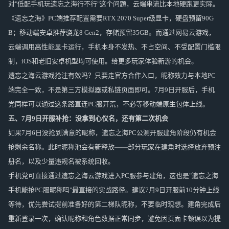
对"低配手机玩遗忘之海行不行"这个问题，云端串流比本地硬跑更实际。
《遗忘之海》PC端推荐配置需要RTX 2070 Super级显卡，硬盘预留90G
B；移动端安卓推荐骁龙8 Gen2，存储预留35GB。而通过网易云游戏，
云端调用高性能显卡运行，手机本身不发热、不占空间、不受配置门槛限
制，iOS和老旧安卓机型均可使用。给更多玩家体验新游的机会。
遗忘之海云游戏抢注有效吗？只要走官方合作入口，昵称效力与本地PC
端完全一致，不是第三方模拟器或私链页面即可。7月9日开服后，手机
党同样可以通过这条路直连PC服开荒，不必等移动端原生包体上线。
五
、7月9日开服补抢：没拿到心仪名，还有第二次机会
如果7月6日没抢到满意的昵称，遗忘之海PC公测开服建角阶段仍有机会
抢剩余名称。此时昵称池会有新释放——部分玩家在建角时选择放弃预注
册名，以及少量违规名被系统回收。
手机党可直接通过遗忘之海云游戏进入PC服参与建角，这也是"遗忘之海
手机能抢PC服昵称吗"最直接的实战路径。建议7月9日开服前10分钟上线
等待，优先尝试提前准备好的第二梯队昵称，不要临时现想。建角完成后
重新登录一次，确认昵称和角色数据正常同步，避免因页面卡顿误以为提