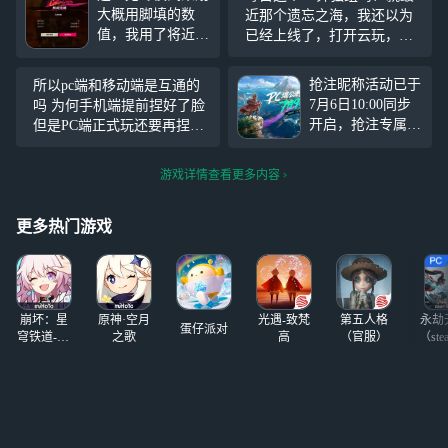
大概用脚填的数
近那个遗忘之海，我还以为
值，我用了将近20
已经上线了，打开云玩，取
个大招打完第一阶
完名捏完人，发现还没上线-
段 ，第二个阶段
_-||，话说这个名字取完之后
抢注昵称活动已于
所以pc端和移动端是互通的
才打1/3血就已经
直接输手机号登录应该就留
7月6日10:00同步
吗 为何手机端提前捏好了脸
被三个瓶给当成路
住了叭？
开启，抢注专属昵
但是PC端正式玩还要再捏一
边一条给踹死了，
称，选择让这片大
遍 但是昵称自动同步过来了
一个阶段1500万血
海记住你的方式
或许是互通的？
，666我一个大招
游戏详情查看更多内容
《遗忘之海》PC
最高才135万
端将于7月9日 10:0
0正式开服！ 网易
更多热门游戏
云游戏公测畅玩一
条龙，手机就可以
抢注昵称+免下载+
PC公测抢先玩！
崩坏：星
原神·空月
光遇-致梵
第五人格
永劫
云玩领专属游戏礼
蛋仔派对
穹铁道-4.4
之歌
高
（官服）
（ste
包 还送大波畅玩
版本
时长助力公测！