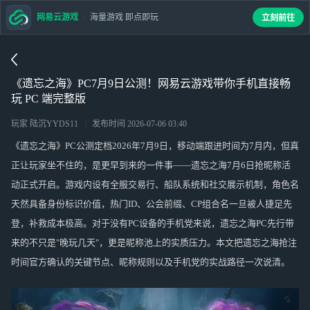
网易云游戏
海量游戏 即点即玩
立刻前往
《遗忘之海》PC7月9日公测！网易云游戏带你手机直接畅
玩 PC 端完整版
玩家 陆沉YYDS11
发布时间
2026-07-06 03:40
《遗忘之海》PC公测定档2026年7月9日，移动端跟进时间为7月内，但真
正让玩家坐不住的，是更早到来的一件事——遗忘之海7月6日抢昵称活
动正式开启。游戏内设有全服交易行、船队系统和社交展示机制，角色名
天然具备身份标识价值，热门ID、公会前缀、CP组合名一旦被人捷足先
登，补救成本极高。对于没有PC设备的手机党来说，遗忘之海PC先行带
来的不只是"晚玩几天"，更是昵称池上的实质压力。本文把遗忘之海抢注
时间官方确认的关键节点、昵称规则以及手机党的实战路径一次说清。