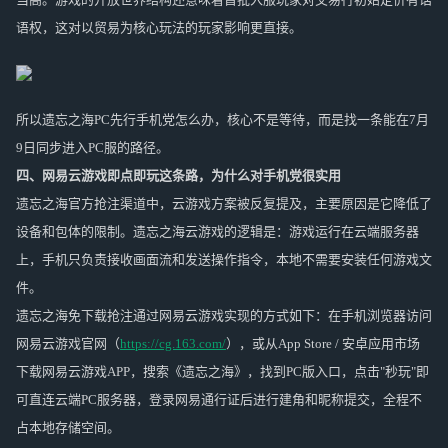
语权，这对以贸易为核心玩法的玩家影响更直接。
所以遗忘之海PC先行手机党怎么办，核心不是等待，而是找一条能在7月
9日同步进入PC服的路径。
四、网易云游戏即点即玩这条路，为什么对手机党很实用
遗忘之海官方抢注渠道中，云游戏方案被反复提及，主要原因是它降低了
设备和包体的限制。遗忘之海云游戏的逻辑是：游戏运行在云端服务器
上，手机只负责接收画面流和发送操作指令，本地不需要安装任何游戏文
件。
遗忘之海免下载抢注通过网易云游戏实现的方式如下：在手机浏览器访问
网易云游戏官网（
https://cg.163.com/
），或从App Store / 安卓应用市场
下载网易云游戏APP，搜索《遗忘之海》，找到PC版入口，点击"秒玩"即
可直连云端PC服务器，登录网易通行证后进行建角和昵称提交，全程不
占本地存储空间。