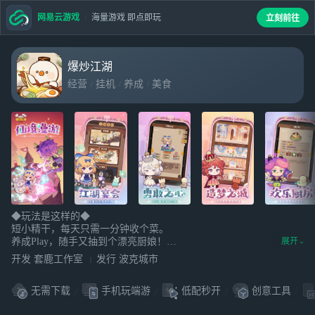
网易云游戏
海量游戏 即点即玩
立刻前往
爆炒江湖
经营
挂机
养成
美食
◆玩法是这样的◆
短小精干，每天只需一分钟收个菜。
养成Play，随手又抽到个漂亮厨娘！
展开
实力卖萌，客人是猴子派来的逗比，没有互动，不给任何人虐狗的
开发 套鹿工作室
发行 波克城市
机会~
收集福音，满汉全席也只是小Case！
无需下载
手机玩端游
低配秒开
创意工具