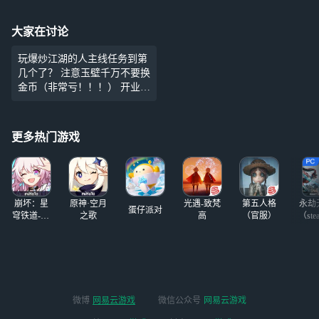
大家在讨论
玩爆炒江湖的人主线任务到第
几个了？ 注意玉壁千万不要换
金币（非常亏！！！） 开业用
玉壁加速直接赚翻！！！ 玉壁
省着花，不然金币会离开你！
问一下谁知道兑换码？
更多热门游戏
崩坏：星
原神·空月
光遇-致梵
第五人格
永劫
蛋仔派对
穹铁道-4.4
之歌
高
（官服）
（ste
版本
微博
网易云游戏
微信公众号
网易云游戏