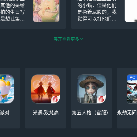
，其他的是给
的小猫，但是他们
合拍的生日写
是撅着屁股的，我
1是想让第一
觉得可以打他们的
日套给新生日
屁股，直到红为止
蛋糕的，还
（该两只小猫来源
我自己很满意
于讯飞输入法）
展开
查看更多
派对
光遇-致梵高
第五人格（官服）
永劫无间（