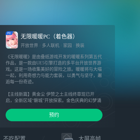
无限暖暖PC（着色器）
开放世界
多人联机
家园
换装
《无限暖暖》是由叠纸游戏开发的暖暖系列第五代
作品，是一款由UE5引擎打造的多平台开放世界游
戏。这是一场收集美好的冒险之旅。暖暖将与大喵
一起，利用奇想力与能力套装，以勇气与坚守，邂
逅每一份奇迹。
【主线新篇】黄金尘 伊赞之土主线终章现已开
启，全新区域“磐城”开放探索。金色庆典的幻梦涌
动，巨人文明的回音飘荡……启程吧，奔赴黄金之
乡的邀约，跟随轮回之印的指引，见证伊赞命运的
预约
终局！
【开放世界】以奇想探索，每一处风物与传说 面
对未知的谜题与挑战，举起弓箭、邀伙伴协战、感
不吃配置
大屏高帧