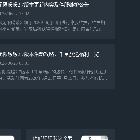
无限暖暖2.7版本更新内容及停服维护公告
【换装染色】是世界的摄影家，也是调色师 搭配
026/06/22 15:02
心仪的色彩和造型，捕捉与世界的共鸣。打开大喵
相机，自定义专属滤镜和拍照风格，用照片定格每
《无限暖暖》将于2026年6月24日进行停服维护，维护期
一个跨越时间的故事。
间不可登录，完成后将获得停服补偿。更新内容包括新风
物任务、限定共鸣、签到活动等，此外还将对服装和家园
收集美好的开放世界！
系统进行优化。此次更新的2.7版本「千星所向的旅途」将
全球同步上线，搭配师们需合理安排游戏时间。
感谢各位对《无限暖暖》的关注，期待与各位在奇
无限暖暖2.7版本活动攻略：千星旅途福利一览
迹大陆相遇！
026/06/23 05:01
厂商 叠纸游戏
无限暖暖2.7版本「千星所向的旅途」创作激励计划现已开
启，活动时间为2026年6月23日至7月15日，参与者有机会
赢取现金、京东卡及游戏周边产品。活动分为游戏摄影和
同人二创两大类，投稿作品需符合特定格式要求，包括文
字、图片或视频，具体细则见官方公告。
你们猜猜我这个爱