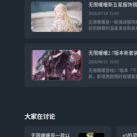
花互动，适合休闲爱好者
无限暖暖新五星服饰
融合。
2026/07/18 15:02
无限暖暖是一款强调服饰
验到狮鹫的温柔发妆和具
风格时效果尤为出色。此
玩家期待，分享搭配码为10or
无限暖暖2.7版本新套
2026/06/21 10:02
无限暖暖游戏2.7版本「
新，新增两款限时商城套装
星石，主打清新梦幻风格
日」售价仅60无垠星石
及月卡玩家。两款套装均
场，进一步丰富了玩家的
大家在讨论
无限暖暖是一款以
p5的