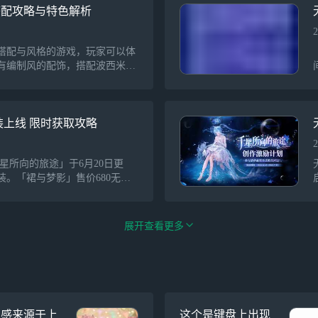
，进一步推动游戏与传统文化的
搭配攻略与特色解析
2
搭配与风格的游戏，玩家可以体
有编制风的配饰，搭配波西米亚
外，新五星睫毛的多样性也受到
n7uni5i##。
装上线 限时获取攻略
2
千星所向的旅途」于6月20日更
。「裙与梦影」售价680无垠
，适合夏日搭配；而「热花假
，明亮活泼，性价比高，适合零氪
限时获取，活动结束后将不再返
展开
查看更多
搭配选择。
灵感来源于上
这个是键盘上出现