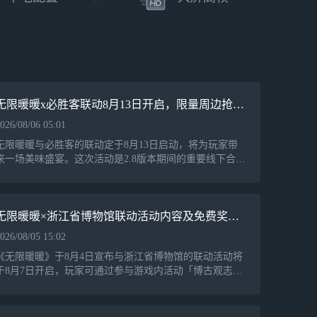
悟新的能力套装……都是解法其一。若想描画这个
无限世界的边际，请带上灵感、勇气，与好奇。
【家园建造】空中有座暖暖的岛 在专属岛屿，亲
手打造理想家园。自由设计每一处空间，种植、采
星、养鱼……这里不只是一座岛，更是以奇想力编
织的，会呼吸的梦想。
无限暖暖x必胜客联动8月13日开启，限量周边抢先看
【平台跳跃】每一次跃起，都是新的冒险 无论身
026/08/06 05:01
处森罗万象的奇迹大陆，还是神秘奇诡的空间幻
无限暖暖与必胜客的联动定于8月13日启动，将为玩家带
境，用不同的能力组合解构关卡的精妙设计，在起
来一场美味盛宴。这次活动是2.8版本期间的重要线下合
落之间发现新的奥秘。
作，延续了叠纸将游戏与生活相结合的风格。官方推出联
动包装餐具与周年庆周边，展示出多元化的联动策略，既
【休闲玩法】发呆、小憩，做什么都可以 钓鱼骑
往与浙江省博物馆的合作后，这次覆盖了广泛的文化和饮
行，撸猫扑蝶，和路人一起躲雨，又或者开一局小
食场景，契合了游戏的核心定位。
无限暖暖×浙江省博物馆联动活动内容及免费奖励解析
游戏......在这里，感受微风与鸟鸣，尽情享受无忧
无虑的静谧时光。
026/08/05 15:02
《无限暖暖》于8月4日宣布与浙江省博物馆的联动活动将
【联机开放】旅途有回声，灵魂不再独行 与平行
于8月7日开启，玩家可通过参与游戏内活动「博古观志
世界的暖暖相遇，共赴一场美好约定。摇铃轻响
物」免费获得主题饰品，同时线下科普打卡活动将于8月8
时，好友便相会。无论是牵手同行，还是自在独
日至9日在博物馆举行，此次联动引发了玩家们的广泛讨
往，旅途都充满乐趣。
论。