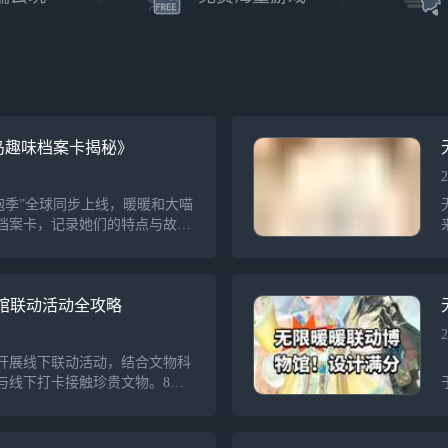
忧岛趣味档案卡揭秘》
2
泡泡季”全球同步上线，暖暖和大喵
档案卡，记录她们的特点与故
交朋友。夕阳下，单品灵们开心
动充满乐趣。
馆联动活动全攻略
2
开展线下联动活动，结合文物科
与线下打卡接触珍贵文物。8月7
志活动，参与者可获得精美外
8日至9日，需寻找并拍照两件
以领取特定奖励。活动还包罗簪