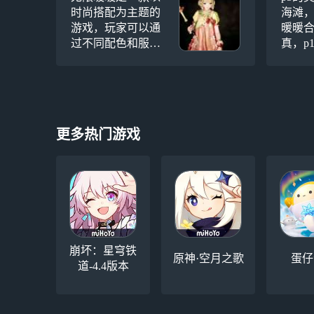
时尚搭配为主题的
海滩
游戏，玩家可以通
暖暖
过不同配色和服饰
真，p
组合，创造出可爱
套生
的角色造型。其中
套拿
喷花和蓝龙第一套
行，
的搭配给人夏天的
清新感觉，而蜂蜜
更多热门游戏
套设计则带有云端
的轻盈感。玩家对
初始漂浮套的小裙
子和精灵、蝴蝶的
大裙子情有独钟，
期待复刻。此外，
玩家对拍照任务表
示强烈不满，认为
崩坏：星穹铁
原神·空月之歌
蛋仔
其设计极为恶心。
道-4.4版本