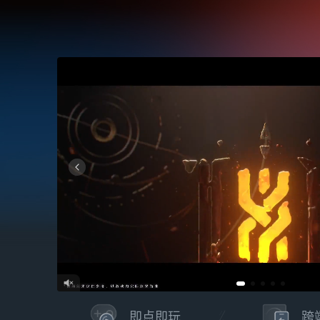
即点即玩
跨