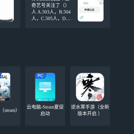
奇艺号关注了（）
人 A.503人，B.504
人，C.505人，D.5
06人，心想，OS：
你们肯定猜不来出
正确答案是什么
（但我可不会告诉
你们）
云电脑-Steam夏促
逆水寒手游（全新
steam）
启动
版本开启 ）