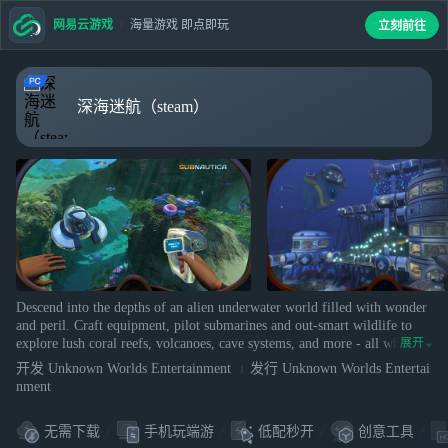
网易云游戏
海量游戏 即点即玩
立刻前往
深海迷航（steam）
Descend into the depths of an alien underwater world filled with wonder
and peril. Craft equipment, pilot submarines and out-smart wildlife to
explore lush coral reefs, volcanoes, cave systems, and more - all while
展开
trying to survive.
开发 Unknown Worlds Entertainment
发行 Unknown Worlds Entertai
nment
无需下载
手机玩端游
低配秒开
创意工具