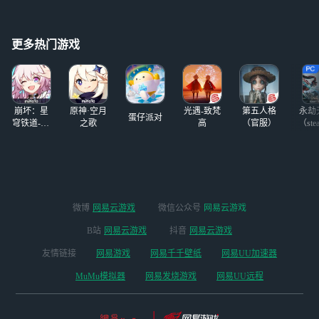
更多热门游戏
崩坏：星
原神·空月
光遇-致梵
第五人格
永劫
蛋仔派对
穹铁道-4.4
之歌
高
（官服）
（ste
版本
微博
网易云游戏
微信公众号
网易云游戏
B站
网易云游戏
抖音
网易云游戏
友情链接
网易游戏
网易千千壁纸
网易UU加速器
MuMu模拟器
网易发烧游戏
网易UU远程