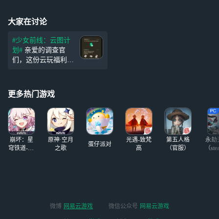
大家在讨论
#少女前线：云图计
划#
亲爱的调查官
们，这份云玩福利请
收下。 「境界干涉的
延迟选择」联动活动
即将开启，云云也为
更多热门游戏
您准备了丰厚的福利
恭候您的到来，点击
图片查看云玩详情！
参与话题更可获得游
戏周边！ 参
崩坏：星
原神·空月
光遇-致梵
第五人格
永劫
蛋仔派对
穹铁道-4.4
之歌
高
（官服）
（ste
版本
微博
网易云游戏
微信公众号
网易云游戏