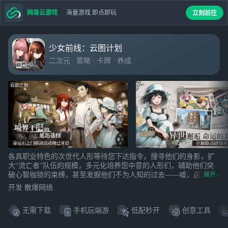
网易云游戏
海量游戏 即点即玩
立刻前往
少女前线：云图计划
二次元
策略
卡牌
养成
各具职业特色的次世代人形等待您下达指令。搜寻他们的身影，扩
大“流亡者”队伍的规模，多元化培养您中意的人形们，辅助他们突
破心智枷锁的束缚，甚至发掘他们不为人知的过去——嘘，这是只
展开
属于你们彼此之间的秘密。
开发 散爆网络
无需下载
手机玩端游
低配秒开
创意工具