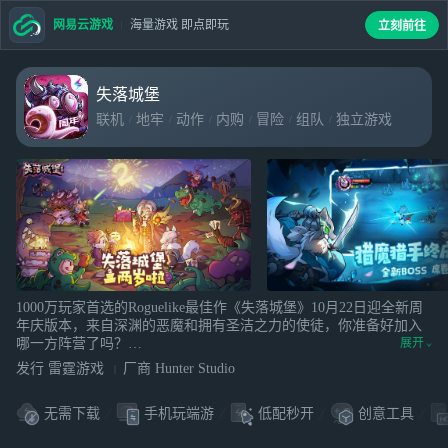
网易云游戏
海量游戏 即点即玩
立刻前往
失落城堡
联机
地牢
动作
内购
冒险
组队
独立游戏
合作
手柄
1000万玩家首选的Roguelike最佳作《失落城堡》10月22日迎全新周
年庆版本，来自深渊的恶魔和拥有圣洁之力的使徒，你准备好加入
哪一方阵营了吗？
展开
横版动作闯关：打击感适中，操作微硬核，掌握跳劈直奔爽感！武
发行 雷霆游戏
厂商 Hunter Studio
器海量随机：7大类200种疯狂掉落，每把武器都拥有各自位移动作
与攻击技能。4人畅爽联机：免费入门相爱相杀，喊朋友上车零负
无需下载
手机玩端游
低配秒开
创意工具
担，只不过要小心因游戏友尽。自由乱斗模式：赏金、屠夫、主动
道具、极限生存、特殊状态5大地图打造最刺激的竞技舞台，甚至你