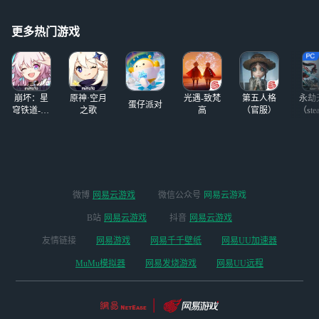
有可能抡起拳头和对手互锤。每日挑战任务：手游独占玩法，随机
生成多种限制条件，难度加成，奖励加倍。丰富皮肤成就：收集狂
魔为爱而肝，皮肤只负责帅，毫无数值加成！
更多热门游戏
崩坏：星
原神·空月
光遇-致梵
第五人格
永劫
蛋仔派对
穹铁道-4.4
之歌
高
（官服）
（ste
版本
微博
网易云游戏
微信公众号
网易云游戏
B站
网易云游戏
抖音
网易云游戏
友情链接
网易游戏
网易千千壁纸
网易UU加速器
MuMu模拟器
网易发烧游戏
网易UU远程