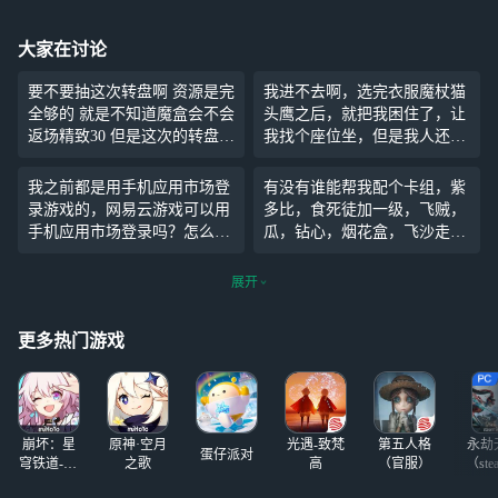
大家在讨论
要不要抽这次转盘啊 资源是完
我进不去啊，选完衣服魔杖猫
全够的 就是不知道魔盒会不会
头鹰之后，就把我困住了，让
返场精致30 但是这次的转盘帅
我找个座位坐，但是我人还在
帅的很喜欢 但是可有可无的那
对角巷啊，点啥都没反应，我
种
碎了
我之前都是用手机应用市场登
有没有谁能帮我配个卡组，紫
录游戏的，网易云游戏可以用
多比，食死徒加一级，飞贼，
手机应用市场登录吗？怎么
瓜，钻心，烟花盒，飞沙走石
登，求求了(๑• . •๑)
分别加两级，评分1880，71书
各位帮帮忙吧，让贝拉和牢伏
展开
打得真没招了
更多热门游戏
崩坏：星
原神·空月
光遇-致梵
第五人格
永劫
蛋仔派对
穹铁道-4.4
之歌
高
（官服）
（ste
版本