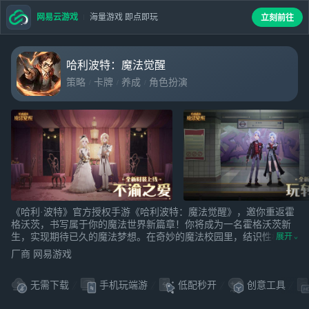
网易云游戏
海量游戏 即点即玩
立刻前往
哈利波特：魔法觉醒
策略
卡牌
养成
角色扮演
《哈利·波特》官方授权手游《哈利波特：魔法觉醒》，邀你重返霍
格沃茨，书写属于你的魔法世界新篇章！你将成为一名霍格沃茨新
生，实现期待已久的魔法梦想。在奇妙的魔法校园里，结识性格各
展开
异的巫师伙伴，学习咒语和魔法知识，体验异彩纷呈的巫师生活。
厂商 网易游戏
还能与原著角色携手，在全新的冒险与奇遇中不断成长，开启属于
你的巫师生涯！录取通知书已经寄出，欢迎来到霍格沃茨魔法学
无需下载
手机玩端游
低配秒开
创意工具
校！