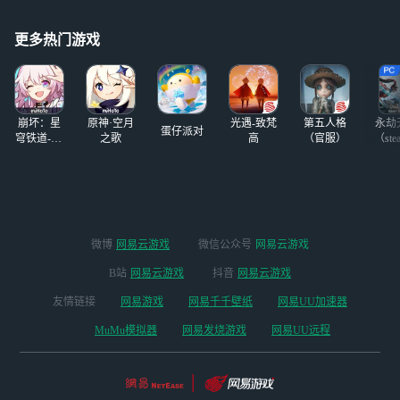
你曾经，历练门派，觅得道侣相伴，仙路无憾；
你曾经，游历三界，得奇遇坊市寻宝，艰险重重；
你曾经，掌五行之术，自创招式，仙魔战场无所不能；
更多热门游戏
你曾经，突破境界，天界之上广招弟子，只为立万世之宗；
曾经，“成仙还是入魔”只是你的抉择；
而今，你即是我，而我终成为了你。
诚邀道友，共赴无极仙途。
崩坏：星
原神·空月
光遇-致梵
第五人格
永劫
蛋仔派对
穹铁道-4.4
之歌
高
（官服）
（ste
版本
微博
网易云游戏
微信公众号
网易云游戏
B站
网易云游戏
抖音
网易云游戏
友情链接
网易游戏
网易千千壁纸
网易UU加速器
MuMu模拟器
网易发烧游戏
网易UU远程