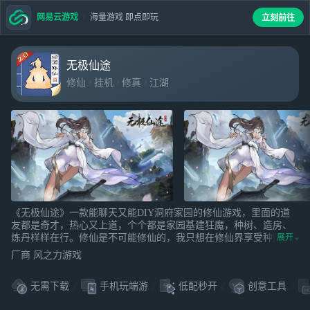
网易云游戏
海量游戏 即点即玩
立刻前往
无极仙途
修仙
挂机
修真
江湖
《无极仙途》一款能聊天又能DIY洞府家园的修仙游戏，里面的道
友都是奇才，热心又上道，个个都是家园基建狂魔，种树、造房、
炼丹样样在行。修仙是不可能修仙的，我只想在修仙界享受种田摸
展开
鱼的生活！
厂商 风之力游戏
传说有一机缘，名曰修仙；
无需下载
手机玩端游
低配秒开
创意工具
漫漫仙途，逍遥自在；
你，不愿成为他人脚下尘烟；