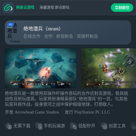
网易云游戏
海量游戏 即点即玩
立刻前往
绝地潜兵（steam）
在线合作
合作
俯视射击
双摇杆射击
绝地潜兵是一款使用双操作杆操作游玩的合作式射击游戏，极具挑
战性且耐玩度高。玩家将扮演精英部队“绝地潜兵”的一员，与其他
玩家并肩作战，投身银河之战中保护超级地球，打倒敌人。
开发 Arrowhead Game Studios
发行 PlayStation PC LLC
无需下载
手机玩端游
低配秒开
创意工具