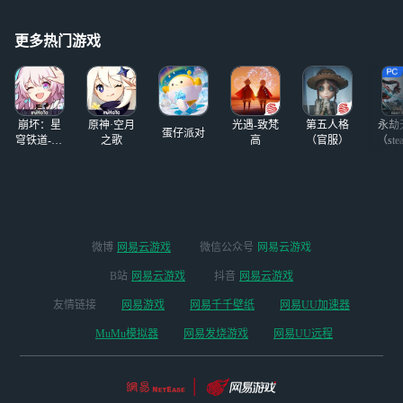
更多热门游戏
崩坏：星
原神·空月
光遇-致梵
第五人格
永劫
蛋仔派对
穹铁道-4.4
之歌
高
（官服）
（ste
版本
微博
网易云游戏
微信公众号
网易云游戏
B站
网易云游戏
抖音
网易云游戏
友情链接
网易游戏
网易千千壁纸
网易UU加速器
MuMu模拟器
网易发烧游戏
网易UU远程