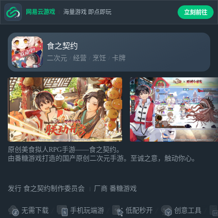
网易云游戏
海量游戏 即点即玩
立刻前往
食之契约
二次元
经营
烹饪
卡牌
原创美食拟人RPG手游——食之契约。
由番糖游戏打造的国产原创二次元手游。至诚之意，触动你心。
发行 食之契约制作委员会
厂商 番糖游戏
无需下载
手机玩端游
低配秒开
创意工具