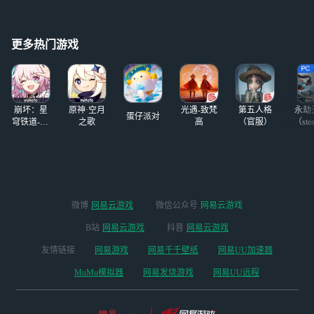
更多热门游戏
崩坏：星
原神·空月
光遇-致梵
第五人格
永劫
蛋仔派对
穹铁道-4.4
之歌
高
（官服）
（ste
版本
微博
网易云游戏
微信公众号
网易云游戏
B站
网易云游戏
抖音
网易云游戏
友情链接
网易游戏
网易千千壁纸
网易UU加速器
MuMu模拟器
网易发烧游戏
网易UU远程