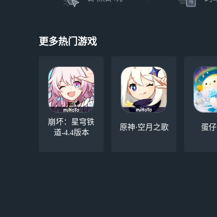
更多热门游戏
崩坏：星穹铁
原神·空月之歌
蛋仔
道-4.4版本