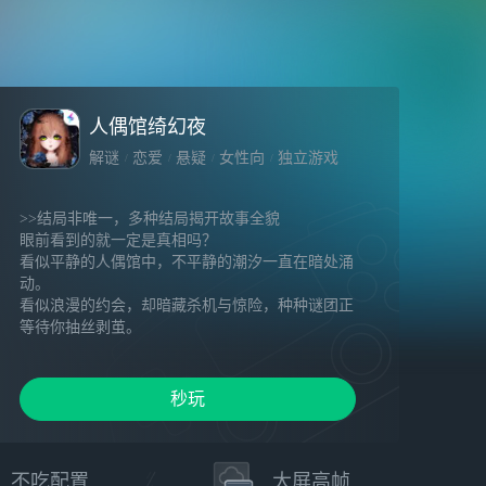
人偶馆绮幻夜
解谜
恋爱
悬疑
女性向
独立游戏
>>结局非唯一，多种结局揭开故事全貌
眼前看到的就一定是真相吗？
看似平静的人偶馆中，不平静的潮汐一直在暗处涌
动。
看似浪漫的约会，却暗藏杀机与惊险，种种谜团正
等待你抽丝剥茧。
>>危险的浪漫，发现人偶馆的不和谐
迥异风格展馆体现不同的人偶美学，但展馆深处紧
秒玩
闭的大门、说着高深话语的游客却让人感到不安，
而在停电以后的探索才发现，这座人偶馆开放区域
竟如此少得可怜，究竟未开放的房间中都藏有什
么……
不吃配置
大屏高帧