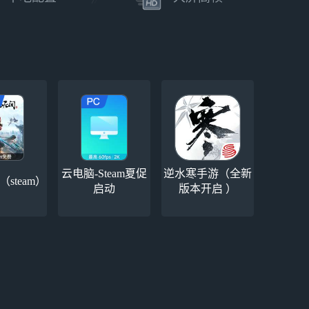
>>跟随好奇心，触碰并解开烧脑谜题
发行 雷霆游戏
厂商 Everlasting游戏制作组
云电脑-Steam夏促
逆水寒手游（全新
steam）
启动
版本开启 ）