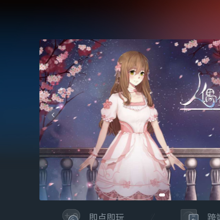
即点即玩
跨