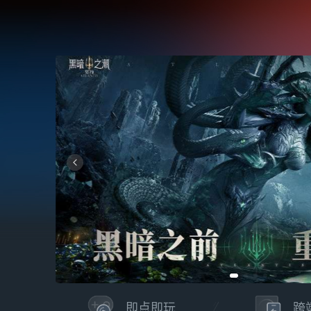
即点即玩
跨