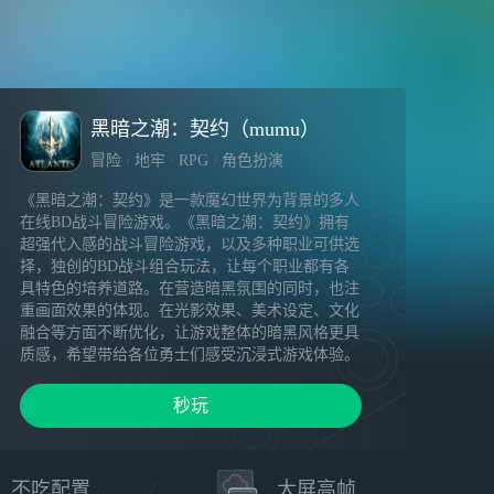
黑暗之潮：契约（mumu）
冒险
地牢
RPG
角色扮演
《黑暗之潮：契约》是一款魔幻世界为背景的多人
在线BD战斗冒险游戏。《黑暗之潮：契约》拥有
超强代入感的战斗冒险游戏，以及多种职业可供选
择，独创的BD战斗组合玩法，让每个职业都有各
具特色的培养道路。在营造暗黑氛围的同时，也注
重画面效果的体现。在光影效果、美术设定、文化
融合等方面不断优化，让游戏整体的暗黑风格更具
质感，希望带给各位勇士们感受沉浸式游戏体验。
开发 黑潮工作室
秒玩
不吃配置
大屏高帧