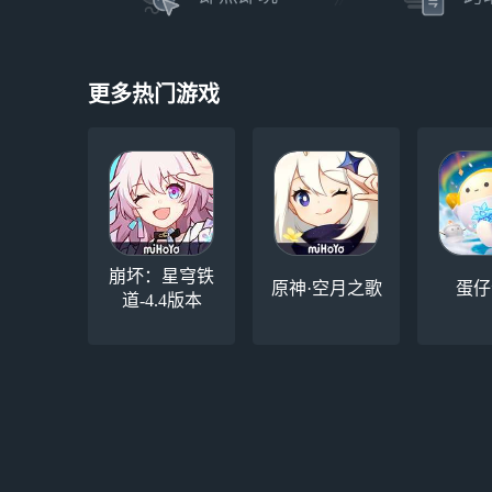
更多热门游戏
崩坏：星穹铁
原神·空月之歌
蛋仔
道-4.4版本