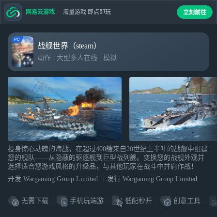
网易云游戏
海量游戏 即点即玩
立刻前往
战舰世界（steam）
动作
大型多人在线
模拟
投身惊心动魄的海战，在超过400艘来自20世纪上半叶的战舰中组建
您的舰队——从隐蔽的驱逐舰到巨型战列舰。变换您的战舰外观并
选择适合您游戏风格的升级品，与其他玩家在战斗中并肩作战！
开发 Wargaming Group Limited
发行 Wargaming Group Limited
无需下载
手机玩端游
低配秒开
创意工具