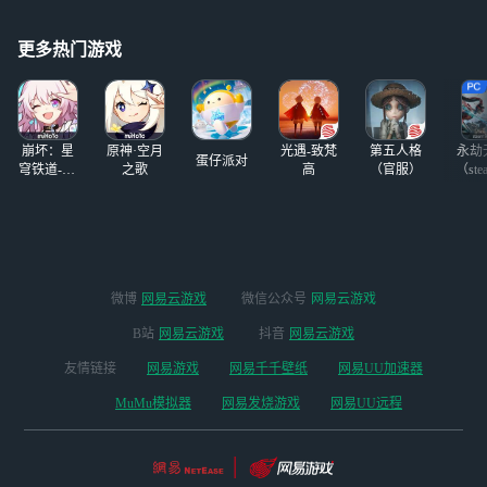
更多热门游戏
崩坏：星
原神·空月
光遇-致梵
第五人格
永劫
蛋仔派对
穹铁道-4.4
之歌
高
（官服）
（ste
版本
微博
网易云游戏
微信公众号
网易云游戏
B站
网易云游戏
抖音
网易云游戏
友情链接
网易游戏
网易千千壁纸
网易UU加速器
MuMu模拟器
网易发烧游戏
网易UU远程