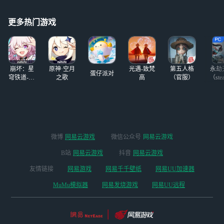
更多热门游戏
崩坏：星
原神·空月
光遇-致梵
第五人格
永劫
蛋仔派对
穹铁道-4.4
之歌
高
（官服）
（ste
版本
微博
网易云游戏
微信公众号
网易云游戏
B站
网易云游戏
抖音
网易云游戏
友情链接
网易游戏
网易千千壁纸
网易UU加速器
MuMu模拟器
网易发烧游戏
网易UU远程