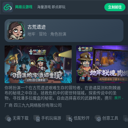
网易云游戏
海量游戏 即点即玩
立刻前往
古荒遗迹
地牢
冒险
角色扮演
你将扮演一个在古荒遗迹艰难生存的冒险者，在诡谲莫测和荆棘遍
布的秘境之中存活，拯救危机中的密世特瑞城，探索传说中的圣
物，寻找潘多拉魔盒的秘密。自由选择喜欢的武器种类，携带主副
展开
双武器与怪物战斗，更有丰富的深度养成和萌宠精灵为你的冒险增
厂商 四三九九网络股份有限公司
添助力！随机变换的场景关卡和怪物让你的冒险旅途精彩纷呈！
无需下载
手机玩端游
低配秒开
创意工具