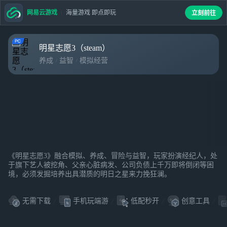
网易云游戏
海量游戏 即点即玩
立刻前往
明星志愿3（steam）
养成
益智
模拟经营
《明星志愿3》融合模拟、养成、冒险与益智，玩家扮演经纪人，处
于旗下艺人被挖角、父亲心脏病发、公司负债上千万即将倒闭等困
境，必须发掘培养出具潜质的明日之星来力挽狂澜。
无需下载
手机玩端游
低配秒开
创意工具