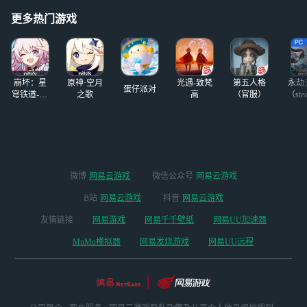
更多热门游戏
崩坏：星
原神·空月
光遇-致梵
第五人格
永劫
蛋仔派对
穹铁道-4.4
之歌
高
（官服）
（ste
版本
微博
网易云游戏
微信公众号
网易云游戏
B站
网易云游戏
抖音
网易云游戏
友情链接
网易游戏
网易千千壁纸
网易UU加速器
MuMu模拟器
网易发烧游戏
网易UU远程