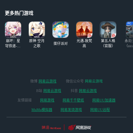
【游戏元素】
【碎片化的叙事，等待解密的四维世界】
更多热门游戏
从穆斯贝尔海姆出发，迈向世界树支撑的广袤空间
穿梭虚忆、古煌、真骸三条时间线，寻觅残存的真相
当黄昏湮没、众神寂灭时，世界等待你的救赎
【次世代北欧高级灰救赎画风 】
崩坏：星
原神·空月
光遇-致梵
第五人格
永劫
蛋仔派对
熔浆之上的巨型铁砧、天空悬浮的英灵殿、威严宏大的黄金宫……
穹铁道-4.4
之歌
高
（官服）
（ste
探索风格各异、充满未知而又令人惊叹的神话场景吧
版本
直面对抗近百种来自北欧神话的巨大生灵、魔物，甚至众神！
无物可弃的海拉、放弃过去的伊丝特、舍弃骸体的卡奥斯
都在故事中找寻自己曾献祭的珍惜之物，寻求自我救赎
每个角色拥有3种独特职业，可习得近百种技能
轻重武器切换、武器变形、破招与闪避、体验多样化战斗风格
微博
网易云游戏
微信公众号
网易云游戏
B站
网易云游戏
抖音
网易云游戏
【多人共斗与合作对抗】
邀请其他玩家或者旅团成员合作讨伐强力首领
友情链接
网易游戏
网易千千壁纸
网易UU加速器
进入冒险中的玩家的世界，可选择攻击或援助
与其他玩家进行真实的公平PVP
MuMu模拟器
网易发烧游戏
网易UU远程
【兼顾动作爽快与养成乐趣】
通过技能链快速释放技能，展开酣畅淋漓的战斗攻势
在技能链上镶嵌魔物的魂核，即可驱使灵魂之力作战