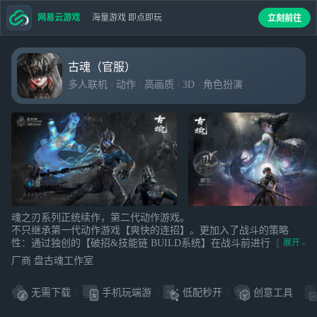
网易云游戏
海量游戏 即点即玩
立刻前往
古魂（官服）
多人联机
动作
高画质
3D
角色扮演
魂之刃系列正统续作，第二代动作游戏。
不只继承第一代动作游戏【爽快的连招】。更加入了战斗的策略
性：通过独创的【破招&技能链 BUILD系统】在战斗前进行【数万
展开
种装备、技能、魂核BUILD】准备，在战斗中识别不同BOSS的行为
厂商 盘古魂工作室
和攻击困扰并【破招】破解，让敌人失衡倒地，之后用【技能链】
中BUILD的技能给予弱点攻击，最终通过献祭或救赎 奥丁、雷神等
无需下载
手机玩端游
低配秒开
创意工具
数百个神话中的英雄们，获得他们的衣钵武器，或者召唤他们帮
助，推动世界进程，获得史诗级游戏乐趣。