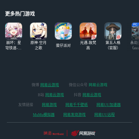
更多热门游戏
崩坏：星
原神·空月
光遇-致梵
第五人格
永劫
蛋仔派对
穹铁道-4.4
之歌
高
（官服）
（ste
版本
微博
网易云游戏
微信公众号
网易云游戏
B站
网易云游戏
抖音
网易云游戏
友情链接
网易游戏
网易千千壁纸
网易UU加速器
MuMu模拟器
网易发烧游戏
网易UU远程