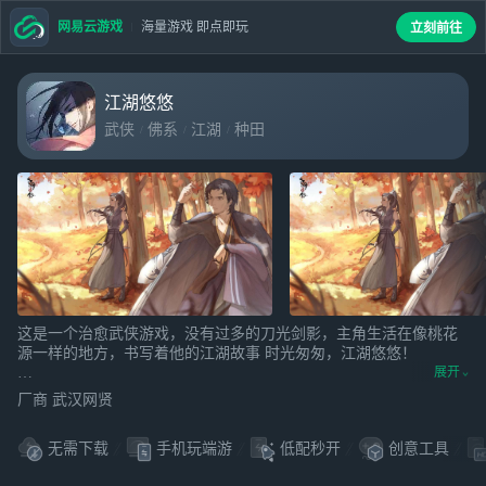
网易云游戏
海量游戏 即点即玩
立刻前往
江湖悠悠
武侠
佛系
江湖
种田
这是一个治愈武侠游戏，没有过多的刀光剑影，主角生活在像桃花
源一样的地方，书写着他的江湖故事 时光匆匆，江湖悠悠！
展开
《江湖悠悠》是一款创新型佛系放置的养成游戏。这款游戏并不会
厂商 武汉网贤
占据你过多时间，但如果你能随着音乐静下来，你会更好的感受到
这个江湖世界的温度，你会发现他不同于你别处所见，他有自己的
无需下载
手机玩端游
低配秒开
创意工具
性格。