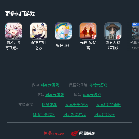
更多热门游戏
崩坏：星
原神·空月
光遇-致梵
第五人格
永劫
蛋仔派对
穹铁道-4.4
之歌
高
（官服）
（ste
版本
微博
网易云游戏
微信公众号
网易云游戏
B站
网易云游戏
抖音
网易云游戏
友情链接
网易游戏
网易千千壁纸
网易UU加速器
MuMu模拟器
网易发烧游戏
网易UU远程