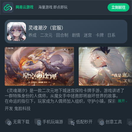
网易云游戏
海量游戏 即点即玩
立刻前往
灵魂潮汐（官服）
养成
二次元
回合制
剧情
迷宫
卡牌
日系
角色扮演
收集
策略
《灵魂潮汐》是一款二次元地下城迷宫探险卡牌手游，游戏讲述了
一群特殊身份的人偶师，从魔女手中拯救即将崩坏世界的故事。
在命运的指引下，玩家成为人偶师加入组织，守护小镇，探索异世
展开
界迷宫，揭开世界崩坏的真相，一同化腐朽为神奇。
开发 鬼脸科技
无需下载
手机玩端游
低配秒开
创意工具