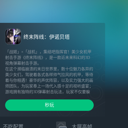
终末阵线：伊诺贝塔
「战姬」×「战机」，集结吧指挥官！美少女机甲
射击手游《终末阵线》，是一款近未来科幻的3D
视角弹幕射击手游。
在这个濒临崩溃的末日世界里，数十位魅力各异的
美少女们，驾驶着各式各样帅气拉风的机甲，等待
着与你相遇！豪华的声优阵容，以及实力强大的画
师团队，为玩家奉上一场代入感十足的视听盛宴；
游戏拥有独特的3D弹幕射击玩法，玩家不仅要躲
避枪林弹雨般的弹幕攻击，还要在战姬们的协助下
直面强敌，极致爽快的战斗节奏，让玩家尽享无与
秒玩
伦比的沉浸式战斗体验！除此之外，每一位战姬操
纵的机甲，不仅拥有独特的战斗手感，还有着火
力、破盾、支援三大战斗定位，让战斗更具策略
性！
不吃配置
大屏高帧