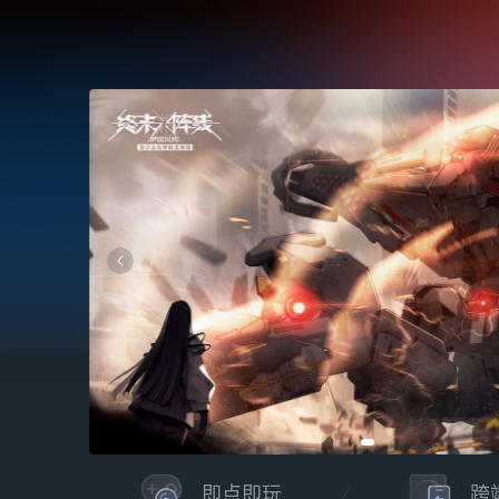
即点即玩
跨