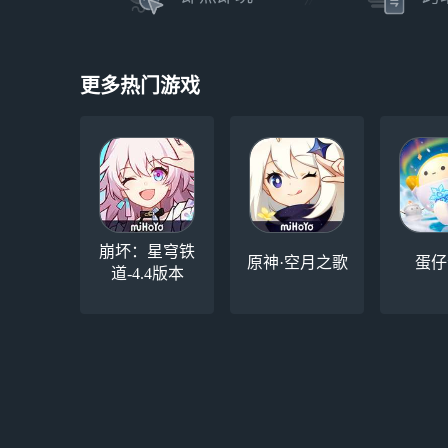
更多热门游戏
崩坏：星穹铁
原神·空月之歌
蛋仔
道-4.4版本