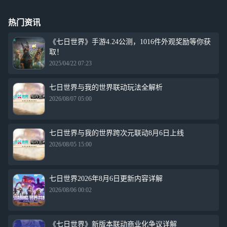
损害健康，还会使你的理智逐渐崩溃.....更多的危险垫伏在暗处，等
待着你力竭倒地后扑上来将你分食。进化者，别让它们如愿。 40人
规模大团战，考验的不仅是技术和勇气在探寻浩劫真相的旅途中，
热门资讯
你永远不是孤身一人。与其他进化者组建战队，共同面对未知的威
胁、或者其他进化者的挑战。在40人规模的战斗中，每个进化者都
《七日世界》手游4.24公测，1016件外观奖励等你获
将面临巨大的考验，团队的协作、战术的制定以及个人的智慧都将
取！
成为胜利的关键因素。每个人都需要发挥自己的专长，紧密配合团
2025/04/22 07:23
队中的其他成员，以争夺所剩无几的资源。
七日世界与我的世界联动玩法全解析
2026/08/07 05:00
七日世界与我的世界跨次元联动8月6日上线
2026/08/05 15:00
七日世界2026年8月6日更新内容详解
2026/08/06 00:02
《七日世界》新版本联动商业化争议详解