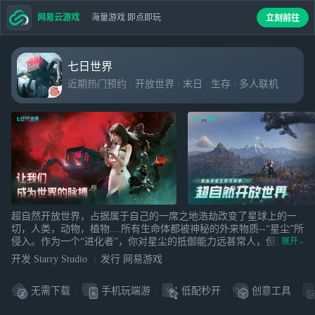
网易云游戏
海量游戏 即点即玩
立刻前往
七日世界
近期热门预约
开放世界
末日
生存
多人联机
超自然开放世界，占据属于自己的一席之地浩劫改变了星球上的一
切，人类，动物，植物....所有生命体都被神秘的外来物质--“星尘”所
侵入。作为一个“进化者”，你对星尘的抵御能力远甚常人，但这并
展开
不意味你是安全的。在末日中你可以作为独狼求生，或者联合其他
开发 Starry Studio
发行 网易游戏
人一同战斗，建造，探索。当世界陷入了末日的混沌之时，你是我
们最后的希望。占据自己的一席之地找回旧日世界。 异常入侵，时
无需下载
手机玩端游
低配秒开
创意工具
刻挑战你的生存极限你在一片荒野中醒来，饥渴难耐，周遭的瓜果
与流水触手可及，却隐现诡异的蓝光--这些被星尘污染的饮食不仅会