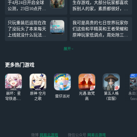
于4月24日开启全球
生存游戏，大部分玩家都喜欢
公测，23日10点开启
拆别人的家，素质都很好，至
预下载。为保证各位
于某位高贵的七日玩家，要骂
玩得爽玩，开发组给
就骂他别骂游戏
只玩重装厄运现在改
我可是高贵的七日世界玩家你
玩家们带来超级福
了没玩头了本来每天
们这些和平精英和王者荣耀和
利！1016件个性外
上线就没什么玩法只
原神玩家低调点，周处除三害
观、16件顶级金色装
能拿着我的厄运去刷
除的是你们的三害，你们这些
备蓝图等你来拿！来
刷收容物，现在你改
玩家都得死
展开
网易云游戏免下载轻
了，积累了好久的模
松在线畅玩《七日世
组全部报废我就感觉
界》端手游双端！ 你
更多热门游戏
以前的时间真的白玩
可以通过网易云游戏
了，我是真的喜欢这
轻松体验《七日世
款游戏，就算没什么
界》。无需下载占用
玩法我都坚持每天上
存储空间，只需一键
线
崩坏：星
原神·空月
光遇-致梵
第五人格
永劫
登录，随时随地即可
蛋仔派对
穹铁道-4.4
之歌
高
（官服）
（ste
畅玩。网易云游戏支
版本
持手机（安卓和iO
S）、PC（网页及客
户端，提供模拟器般
的体验，兼容Mac和
Windows操作系统）
微博
网易云游戏
微信公众号
网易云游戏