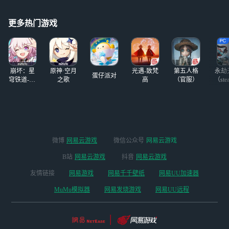
更多热门游戏
崩坏：星
原神·空月
光遇-致梵
第五人格
永劫
蛋仔派对
穹铁道-4.4
之歌
高
（官服）
（ste
版本
微博
网易云游戏
微信公众号
网易云游戏
B站
网易云游戏
抖音
网易云游戏
友情链接
网易游戏
网易千千壁纸
网易UU加速器
MuMu模拟器
网易发烧游戏
网易UU远程