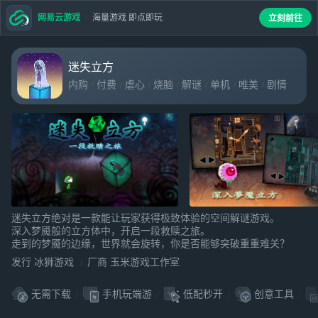
网易云游戏
海量游戏 即点即玩
立刻前往
迷失立方
内购
付费
虐心
烧脑
解谜
单机
唯美
剧情
致郁
解密
冒险
闯关
催泪
益智
中文
横版
手绘
解迷
迷失立方绝对是一款能让玩家获得极致体验的空间解谜游戏。
深入梦魇般的立方体中，开启一段救赎之旅。
走到的梦魇的边缘，世界就会旋转，你是否能够突破重重难关？
发行 冰狮游戏
厂商 玉米游戏工作室
无需下载
手机玩端游
低配秒开
创意工具