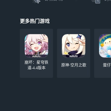
更多热门游戏
崩坏：星穹铁
原神·空月之歌
蛋仔
道-4.4版本