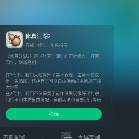
修真江湖2
养成
修仙
角色扮演
《修真江湖2》是《修真江湖》的正统续作！打磨
四年，崭新亮相！
在2代中，我们大幅提升了美术表现，主角不仅仅
是一张贴图，还拥有了可以自由活动的水墨风广阔
大地图。
在2代中，我们不仅保留了前作深受玩家好评的宗
门传承和体质自由搭配，自创功法和自创宗门等玩
法，还增加了更多颇具特色的系统。
秒玩
《修真江湖2》一款水墨风放置类修真养成游戏，
在游戏中，道友们将作为一个初入修真界的修士，
随后一步步提高境界，斩破魔障，跨过雷劫，在奇
幻的修真世界中，寻仙问道，纵横三界。
不吃配置
大屏高帧