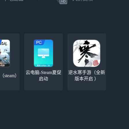
========================游戏背景
========================
【沙盘地图】
游戏拥有一个广阔的沙盘地图，道友可控制角色在
地图中任意移动。地图中，有林立在凡界的各大宗
门，当道友达到一定境界后，可选择心仪的宗门加
入；有各种闲闻琐事，道友可倾听诸多修真界人士
的爱恨情仇，替他们完成任务获取奖励；有各种游
历事件，可结交道侣，完成挑战获取奖励。
【暗黑like装备系统】
云电脑-Steam夏促
逆水寒手游（全新
炼器玩法打造出的装备，不仅基础属性更高，还有
steam）
启动
版本开启 ）
概率出现增加各种属性的词条，词条的数量越多，
稀有度越高，该件装备对道友的提升就越强。若是
对出现的词条不满意，还可对词条进行洗练，重塑
词条的属性。比词条更好的是套装属性，套装属性
将在凑齐一整套后激活，拥有左右战局的效果。无
论装备的词条还是套装属性，都只有通过炼器才会
出现。
【道侣红颜】