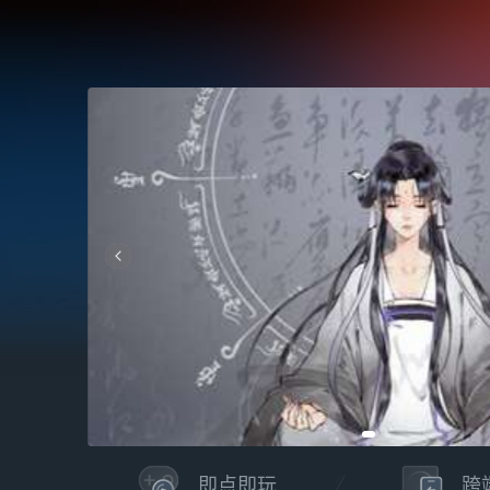
即点即玩
跨