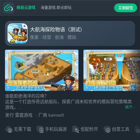
网易云游戏
海量游戏 即点即玩
立刻前往
大航海探险物语（测试）
像素
经营
航海
模拟
谁能拒绝海洋的召唤？
这是一个打造传奇远航船队、探索广阔未知世界的模拟冒险策略类
游戏。
展开
从小岛一隅出发，接受国王的委托，带上征集的伙伴，开启航海冒
发行 雷霆游戏
厂商 kairosoft
险之旅吧！
无需下载
手机玩端游
低配秒开
创意工具