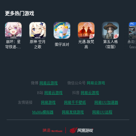
更多热门游戏
崩坏：星
原神·空月
光遇-致梵
第五人格
永劫
蛋仔派对
穹铁道-4.4
之歌
高
（官服）
（ste
版本
微博
网易云游戏
微信公众号
网易云游戏
B站
网易云游戏
抖音
网易云游戏
友情链接
网易游戏
网易千千壁纸
网易UU加速器
MuMu模拟器
网易发烧游戏
网易UU远程