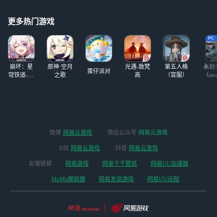
更多热门游戏
崩坏：星
原神·空月
光遇-致梵
第五人格
永劫
蛋仔派对
穹铁道-4.4
之歌
高
（官服）
（ste
版本
微博
网易云游戏
微信公众号
网易云游戏
B站
网易云游戏
抖音
网易云游戏
友情链接
网易游戏
网易千千壁纸
网易UU加速器
MuMu模拟器
网易发烧游戏
网易UU远程