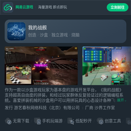
网易云游戏
海量游戏 即点即玩
立刻前往
我的战舰
创造
沙盒
独立游戏
烧脑
作为一款以沙盒游戏玩家为基本盘的游戏开发平台，《我的战舰》
支持超高自由度的拼装，和经过玩家群体反复验证过的逻辑编程系
统。喜爱拼装机械的沙盒用户可以用拼玩具的心态设计各种飞船和
展开
武器并和擅长设计玩法的玩家分工协作制作制作出完整的游戏玩
发行 游艺春秋网络科技（北京）有限公司
厂商 沙界工作室
法。
无需下载
手机玩端游
低配秒开
创意工具