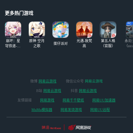
更多热门游戏
崩坏：星
原神·空月
光遇-致梵
第五人格
永劫
蛋仔派对
穹铁道-4.4
之歌
高
（官服）
（ste
版本
微博
网易云游戏
微信公众号
网易云游戏
B站
网易云游戏
抖音
网易云游戏
友情链接
网易游戏
网易千千壁纸
网易UU加速器
MuMu模拟器
网易发烧游戏
网易UU远程