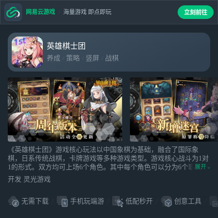
网易云游戏
海量游戏 即点即玩
立刻前往
英雄棋士团
养成
策略
竖屏
战棋
《英雄棋士团》游戏核心玩法以中国象棋为基础，融合了国际象
棋，日系传统战棋，卡牌游戏等多种游戏类型。游戏核心战斗为1对
1的形式。双方均可上场6个角色。其中每个角色可以分为6个职业。
展开
其中兵车马炮四个职业为中国象棋同名棋子改编过来，刺客法师则
开发 灵光游戏
更偏向国际象棋。
无需下载
手机玩端游
低配秒开
创意工具