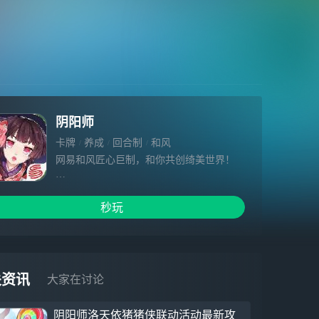
阴阳师
卡牌
养成
回合制
和风
网易和风匠心巨制，和你共创绮美世界！
人鬼共生的世界里，魑魅魍魉的百鬼奇谭还
在继续；
秒玩
跨越阴阳的阴阳师画符念咒，维持阴间与阳
界的秩序；
春樱冬雪，花火秋枫的风物绘卷，带来华美
绚烂的和风之旅；
有血有肉有魂的唯美式神，羁绊着你我共同
关资讯
大家在讨论
的回忆！
这个世界魑魅魍魉，这个世界美丽异常！
阴阳师洛天依猪猪侠联动活动最新攻