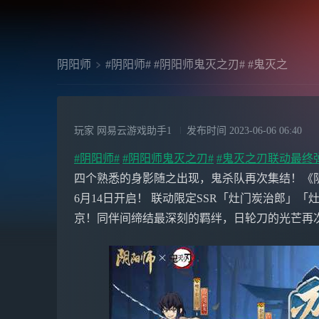
阴阳师
#阴阳师# #阴阳师鬼灭之刃# #鬼灭之
玩家 网易云游戏助手1
发布时间
2023-06-06 06:40
#阴阳师#
#阴阳师鬼灭之刃#
#鬼灭之刃联动最终
四个熟悉的身影随之出现，鬼杀队再次集结！《阴
6月14日开启！ 联动限定SSR「灶门炭治郎」
京！同伴间缔结最深刻的羁绊，日轮刀的光芒再