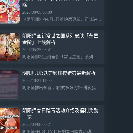
略
2026/08/05 06:00
《阴阳师》在8月5日维护后更新，正式进入洛天依联动的预热阶段，并开启了新区天籁和音的集结。猪猪侠联动活动“神猪战纪”也同步上线，持续至8月18日。此次联动中，抽印花机制改变，需要凑齐5枚才能合成式神，存在独立的保底线。同时，氪金装饰与皮肤也让玩家感受到消费压力。整体来看，近期的联动安排显得紧凑且丰富。
阴阳师全新常世之国系列皮肤「永昼
金阶」上线解析
2026/05/25 05:41
阴阳师即将上线全新「常世之国」系列平将门典藏皮肤「永昼金阶」，预计在5月27日维护后发布。该皮肤设计高端，展示视频引发玩家热烈反响。设定为平行世界，源平两家和平共处，邪马台上构建的常世之国代表着持久的乐土，其独特设定令人向往。
阴阳师UR妖刀姬绯夜猎刃最新解析
2025/10/21 11:00
阴阳师推出全新UR阶式神妖刀姬·绯夜猎刃，引发玩家关注。扫地工提供了关于UR品阶式神的详细解读，帮助玩家了解新式神的特性和玩法。
阴阳师春日踏青活动介绍及福利奖励
一览
2026/04/08 00:21
阴阳师开启4月至14日的春日踏青活动，玩家可通过游春拾花和樱舞流影玩法收集樱花积分，兑换头饰、动作和碎片等奖励，还可付费解锁新配饰，提升装扮自由度，氛围浓厚，社区热度高涨。