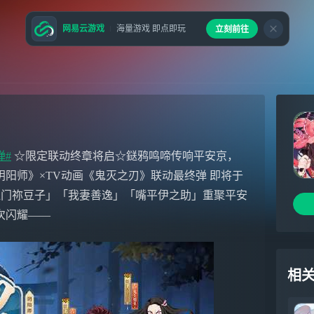
网易云游戏
海量游戏 即点即玩
立刻前往
弹#
☆限定联动终章将启☆​ 鎹鸦鸣啼传响平安京，
阳师》×TV动画《鬼灭之刃》联动最终弹 即将于
「灶门祢豆子」「我妻善逸」「嘴平伊之助」重聚平安
次闪耀——
相