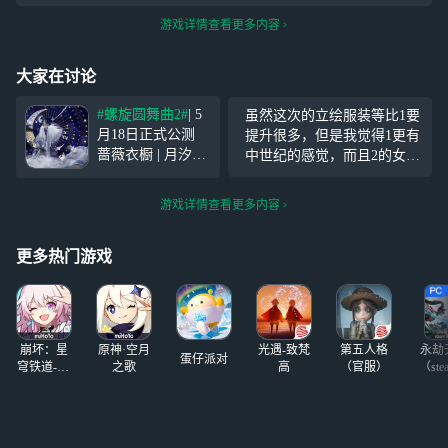
游戏详情查看更多内容
大家在讨论
#螺旋圆舞曲2#
| 5
虽然这次的立绘服装等比1要
月18日正式公测
提升很多，但是我觉得1更有
蔷薇衣橱 | 月汐辉
中世纪的感觉，而且2的女主
映 套装细节、场
外表让我想起了我最讨厌的
景和卡牌展示~ 月
一个人，可以说除了头发微
游戏详情查看更多内容
照流水，星居天
卷剩下的一模一样，所以玩
庭，沉默的夜，与
不下去，但是还是真心祝游
古老的群山作伴，
更多热门游戏
戏大火的，毕竟我分的清玫
远方的风送来你悲
瑰
伤的呜咽，顺着潮
汐的指引，我必将
崩坏：星
原神·空月
光遇-致梵
第五人格
永劫
蛋仔派对
穹铁道-4.4
之歌
高
（官服）
（ste
版本