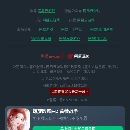
微博
网易云游戏
微信公众号
网易云游戏
B站
网易云游戏
抖音
网易云游戏
友情链接
网易游戏
网易千千壁纸
网易UU加速器
MuMu模拟器
网易发烧游戏
网易UU远程
公司简介
-
客户服务
-
网易云游戏隐私政策及儿童个人信息保护规则
-
网易游戏
-
联系我们
-
商务合作
-
加入我们
网易公司版权所有 ©1997-2026
网络游戏行业防沉迷自律公约
点击查看家长关爱平台 >
ICP备案：粤B2-20090191-18
螺旋圆舞曲2-蔷薇战争
免下载云玩/不占内存/不吃配置
马上领礼包和免费云玩