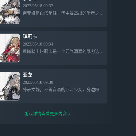
运握在手心，叩响明天的长钟吧。
2023/05/18 09:32
奈菲娅是白塔年轻一代中最杰出的学者之一，有着过人的学识，同时也是一位强大的雷元素使。 作为洛拉族，奈菲娅在元素的掌控上有着非常高的天赋，因为实力高超又待人随和，这让她在白塔的年轻学者中有着超高的人气。
琪莉卡
2023/05/18 09:34
晨曦骑士琪莉卡是一个元气满满的暴力选手，看似娇小的身体里隐藏着超乎常人的怪力，喜欢别人夸奖自己，但是被夸奖后却又不能率直的接受，而是会用一种稍显傲慢的态度去回应。 在战斗中，琪莉卡活脱脱像一个莽夫
亚龙
2023/05/18 09:30
外表文静，不善言语的亚龙少女，身边跟着一只名为艾洛尔的极夜鸮。 亚龙是龙族与其他种族结合后产下的后代，龙族霸道的基因导致了亚龙的外表会偏向龙的一方，其他种族能体现的特征少之又少，纳叶也只有身后小绒
游戏详情查看更多内容