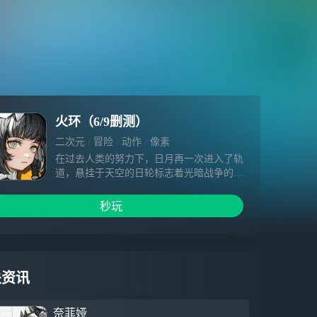
火环（6/9删测）
二次元
冒险
动作
像素
在过去人类的努力下，日月再一次进入了轨
道，悬挂于天空的日轮标志着光暗战争的胜
利，隐匿于暗处的阴影却从未褪去，影子下
的生物依然在每一个夜晚发出狺狺狂吠——
秒玩
这是人类亲手夺回的世界，世界的一点一滴
皆是人类踏过的证明，即使原初的希望之火
已经熄灭，我们也不曾放弃对光明的坚持
—— 这将会成为人类的故事，却并非是成
为英雄的故事。 无数的轮回过往中，也终
关资讯
会有那样一个少女在追寻着你的声音，你的
背影，只要你的光芒尚在，命运便不曾离你
奈菲娅
远去。 来吧，新一任的种火管理人，将命