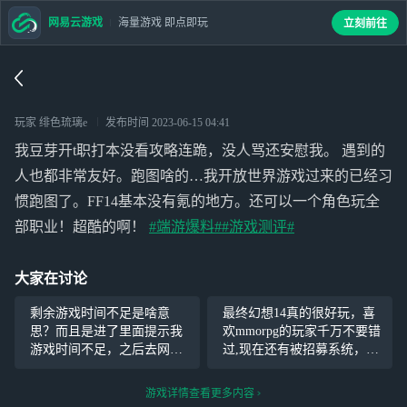
网易云游戏
海量游戏 即点即玩
立刻前往
玩家 绯色琉璃e
发布时间
2023-06-15 04:41
我豆芽开t职打本没看攻略连跪，没人骂还安慰我。 遇到的
人也都非常友好。跑图啥的…我开放世界游戏过来的已经习
惯跑图了。FF14基本没有氪的地方。还可以一个角色玩全
部职业！超酷的啊！
#端游爆料#
#游戏测评#
大家在讨论
剩余游戏时间不足是啥意
最终幻想14真的很好玩，喜
思？而且是进了里面提示我
欢mmorpg的玩家千万不要错
游戏时间不足，之后去网页
过,现在还有被招募系统，能
查了一下，还剩21小时啊。
直升60，太友好了。
#端游
是网易云游戏里面的时间不
爆料#
#游戏测评#
游戏详情查看更多内容
足吗？我是用五分钟体验