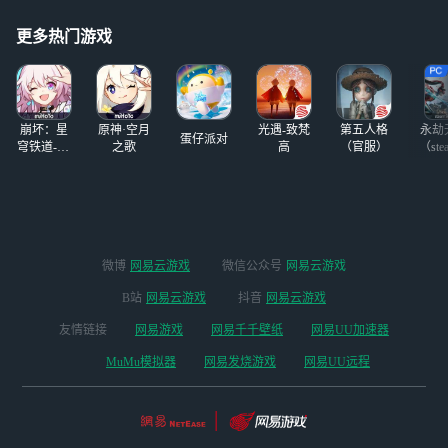
的。
更多热门游戏
崩坏：星
原神·空月
光遇-致梵
第五人格
永劫
蛋仔派对
穹铁道-4.4
之歌
高
（官服）
（ste
版本
微博
网易云游戏
微信公众号
网易云游戏
B站
网易云游戏
抖音
网易云游戏
友情链接
网易游戏
网易千千壁纸
网易UU加速器
MuMu模拟器
网易发烧游戏
网易UU远程