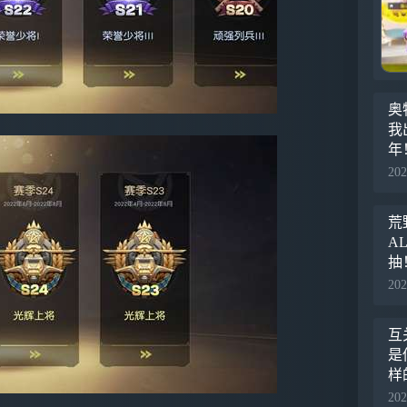
奥
我
年
年
202
荒
A
抽
202
互
是
样
202