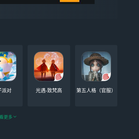
仔派对
光遇-致梵高
第五人格（官服）
看更多