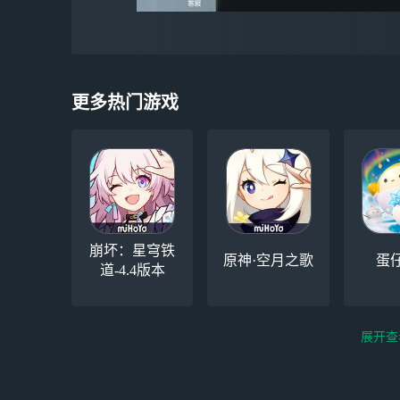
更多热门游戏
崩坏：星穹铁
原神·空月之歌
蛋
道-4.4版本
展开查