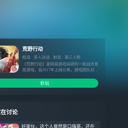
荒野行动
枪战
多人对战
射击
第三人称
《荒野行动》是网易游戏自研的一款战术竞
技游戏，自2017年上线以来，游戏团队对玩
家反馈保持开放的态度，快速迭代响应。不
仅创造了许多新鲜有趣的玩法，还率先在游
秒玩
戏内引入国产正能量元素，与多个经典动漫
IP进行联动，受到海内外玩家喜爱。
家在讨论
好家伙，这个人竟然是口嗨哥，还在