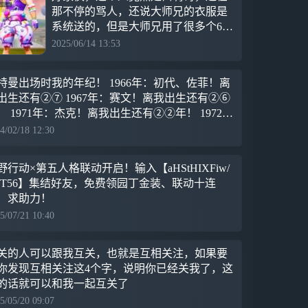
那不停的骂人，还说大师兄的衣服是
系统送的，但是大师兄用了很多个648
充的，还说是系统送的，我＊
2025/06/14 13:53
特曼出场时我的年纪！ 1966年：初代、佐菲！离
出生还有②⑦ 1967年：赛文！离我出生还有②⑥
！ 1971年：杰克！离我出生还有②②年！ 1972
：艾斯、奥特之父！离我出生还有②①年
4/02/18 12:30
野行动×第五人格联动开启！输入【aHStHIXFiw/
LT56】集结好友，免费领园丁金装、联动十连
！求助力！
5/07/21 10:40
关的人可以跟我互关，也就是互相关注，如果要
你发现互相关注这4个字，说明你已经关我了，这
的话就可以和我一起互关了
5/05/20 09:07