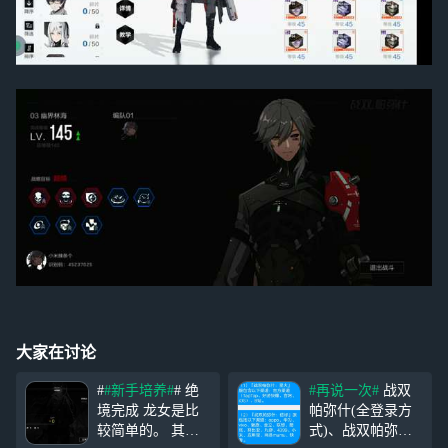
大家在讨论
#
#新手培养#
# 绝
#再说一次#
战双
境完成 龙女是比
帕弥什(全登录方
较简单的。 其次
式)、战双帕弥什