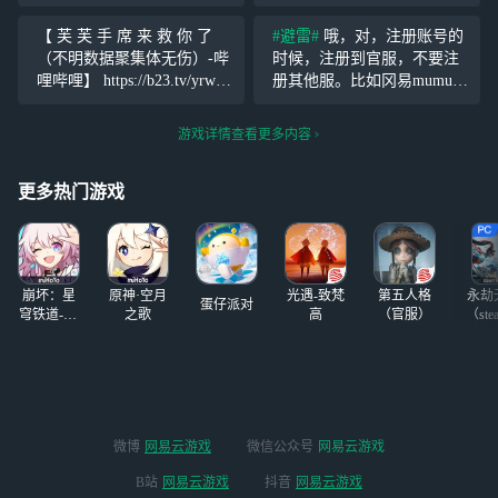
是老板，招式具有
(B站)、战双帕弥
一定的欺骗性。
什(九游)、战双帕
【 芙 芙 手 席 来 救 你 了
#避雷#
哦，对，注册账号的
莉莉丝，它的抓取
弥什(mumu)、战
（不明数据聚集体无伤）-哔
时候，注册到官服，不要注
很麻烦，没有任何
双帕弥什 这几个
哩哔哩】 https://b23.tv/yrwys
册其他服。比如冈易mumu，
捷径，你只能去熟
最大的区别就是后
nH 你问问怕不怕④ 当然，
别给那俩东西就去了，B站也
悉它，和你一样的
面的词缀，众所周
但是这可是芙芙，我只能无
是，虽然是属于星火服，但
游戏详情查看更多内容
模型大小，再加上
知战双帕弥什服务
伤 小心翼翼的无伤
实际上是不受到官服待遇
特效覆盖，如果不
器分为星火服和信
的。
去熟悉，基本很难
标服(下面图
更多热门游戏
看
崩坏：星
原神·空月
光遇-致梵
第五人格
永劫
蛋仔派对
穹铁道-4.4
之歌
高
（官服）
（ste
版本
微博
网易云游戏
微信公众号
网易云游戏
B站
网易云游戏
抖音
网易云游戏