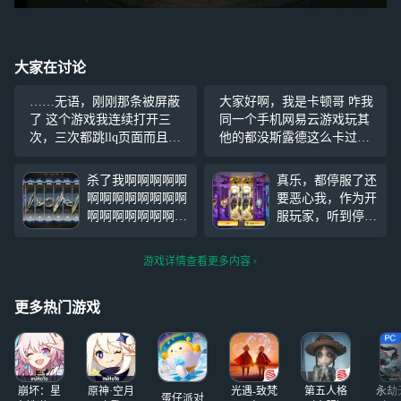
大家在讨论
……无语，刚刚那条被屏蔽
大家好啊，我是卡顿哥 咋我
了 这个游戏我连续打开三
同一个手机网易云游戏玩其
次，三次都跳llq页面而且还
他的都没斯露德这么卡过，
是官网页面要我下载，意思
这是云游戏的问题还是阿b特
是必须下载才能云玩呗？
色优化啊
杀了我啊啊啊啊啊
真乐，都停服了还
啊啊啊啊啊啊啊啊
要恶心我，作为开
啊啊啊啊啊啊啊啊
服玩家，听到停服
啊啊啊啊啊啊啊啊
的消息就回来了，
啊啊保底出的歪了
我真的笑了，300
游戏详情查看更多内容
哈哈哈哈哈哈哈哈
抽一个角色加专武
哈哈哈哈哈哈哈哈
三个保底歪了两
啊啊啊啊啊啊啊啊
个，真的气笑了
更多热门游戏
啊啊啊啊啊啊啊啊
（应该不是我运气
啊啊啊啊啊啊啊啊
的问题，看看我在
啊啊啊啊啊啊啊啊
隔壁抽的）
啊啊啊啊啊啊啊啊
崩坏：星
原神·空月
光遇-致梵
第五人格
永劫
啊啊啊啊
蛋仔派对