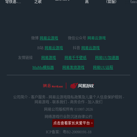
穹铁道-4.4
之歌
高
（官服）
（ste
版本
微博
网易云游戏
微信公众号
网易云游戏
B站
网易云游戏
抖音
网易云游戏
友情链接
网易游戏
网易千千壁纸
网易UU加速器
MuMu模拟器
网易发烧游戏
网易UU远程
公司简介
-
客户服务
-
网易云游戏隐私政策及儿童个人信息保护规则
-
网易游戏
-
联系我们
-
商务合作
-
加入我们
网易公司版权所有 ©1997-2026
网络游戏行业防沉迷自律公约
点击查看家长关爱平台 >
ICP备案：粤B2-20090191-18