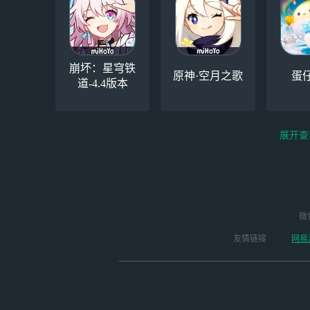
崩坏：星穹铁
原神·空月之歌
蛋
道-4.4版本
展开查
云电脑-Steam夏促
逆水寒
微
永劫无间（steam）
启动
版本
友情链接
网易