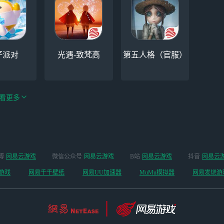
仔派对
光遇-致梵高
第五人格（官服）
看更多
手游（全新
博
网易云游戏
微信公众号
网易云游戏
B站
网易云游戏
抖音
网易云
云手机
阴阳师
开启 ）
游戏
网易千千壁纸
网易UU加速器
MuMu模拟器
网易发烧游