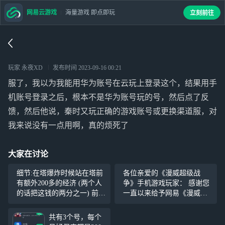
网易云游戏
海量游戏 即点即玩
立刻前往
玩家 永夜XD
发布时间
2023-09-16 00:21
服了，我以为我能用华为账号在云玩上登录这个，结果用手
机账号登录之后，根本不是华为账号玩的号，然后点了反
馈，然后他说，秦时又玩正确的游戏账号或更换渠道服，对
我来说没有一点用啊，真的烦死了
大家在讨论
细节:在塔爆炸时候站在塔前
各位亲爱的《漫威超级战
有额外200多的经济 (两个人
争》手机游戏玩家： 感谢您
的话把这钱的两分之一) 前期
一直以来给予网易《漫威超
的小龙很关键，打龙后可以
级战争》手机游戏的支持与
让我们的宇宙能量领先，可
厚爱！由于游戏开发运营策
共有3个号，每个
以提前召唤吞星 浣熊最好别
略的调整，《漫威超级战