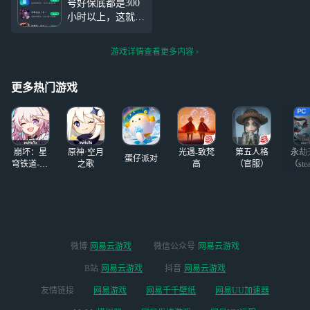
号好保底都是300
玩暴击:暴击虽好但是这下一
争》手机游戏将于2024年6月
小时以上，这就是
次普攻的时间里可
17日15时终止运营，
对一款游戏的热
爱，可惜现在对这
游戏详情查看更多内容
个游戏没什么感觉
了(っ﹏-) .｡
更多热门游戏
崩坏：星
原神·空月
光遇-致梵
第五人格
永劫
蛋仔派对
穹铁道-4.4
之歌
高
（官服）
（ste
版本
微博
网易云游戏
微信公众号
网易云游戏
B站
网易云游戏
抖音
网易云游戏
友情链接
网易游戏
网易千千壁纸
网易UU加速器