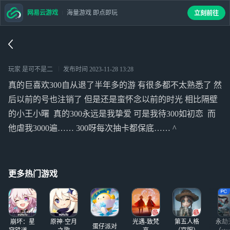
网易云游戏
海量游戏 即点即玩
立刻前往
玩家 是可不是二
发布时间
2023-11-28 13:28
真的巨喜欢300自从退了半年多的游 有很多都不太熟悉了 然
后以前的号也注销了 但是还是蛮怀念以前的时光 相比隔壁
的小王小曙 真的300永远是我挚爱 可是我待300如初恋 而
他虐我3000遍…… 300呀每次抽卡都保底…… ^
更多热门游戏
崩坏：星
原神·空月
光遇-致梵
第五人格
永劫
蛋仔派对