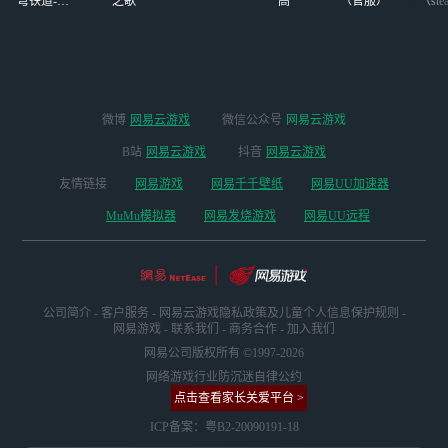
穹铁道-4.4
之歌
高
（官服）
（ste
版本
微博
网易云游戏
微信公众号
网易云游戏
B站
网易云游戏
抖音
网易云游戏
友情链接
网易游戏
网易千千壁纸
网易UU加速器
MuMu模拟器
网易发烧游戏
网易UU远程
公司简介
-
客户服务
-
网易云游戏隐私政策及儿童个人信息保护规则
-
网易游戏
-
联系我们
-
商务合作
-
加入我们
网易公司版权所有 ©1997-2026
网络游戏行业防沉迷自律公约
点击查看家长关爱平台 >
ICP备案：粤B2-20090191-18