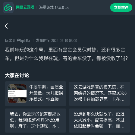
网易云游戏
海量游戏 即点即玩
立刻前往
玩家 用户bplrRa
发布时间
2024-02-19 03:09
我前年玩的这个号，里面有黑金会员保时捷，还有很多金
车，但是为什么我现在玩，有的金车没了，都被没收了吗？
大家在讨论
牛掰牛掰，画质全
这云游戏是真的很无语，在
开最低，玩几把娱
网络好的情况下。匹配10次8
乐模式，你直接游
次都卡在加载界面。卡在加
戏卡崩，其他服的
载页面就算了，时间没到没
乐园对决都可以玩
进入游戏，他就会蹦出来一
我去，你云玩的配置都那么
没想到那么快就改了，延迟
了，就OPPO区的
个“对不起，加载错误”然后
低，我网络是WIFI6也没用
大大减小，配置提高，不过
乐园引擎还没升
直接扣我幸运分而且还是连
啊，麻了，玩个游戏，本来
依旧起步时会顿一下，而且
级，牛掰牛掰真的
扣8次，让我只能玩单人练习
云游戏就难，你这云玩配置
点完起步后会卡一下导致开