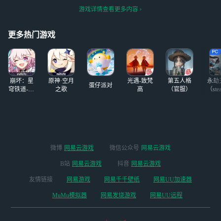
逆天，又不出转
还那么低，那么卡，玩的真
局直接落后，，，只能说延
游戏详情查看更多内容
服，会玩区别对待
的折磨真的无语，你赶快弄
迟很小了，就是配置依旧很
的
转渠道的，官服的云玩软件
低
更多热门游戏
就很流畅高清，这个跟坨答
辩一
崩坏：星
原神·空月
光遇-致梵
第五人格
永劫
蛋仔派对
穹铁道-4.4
之歌
高
（官服）
（ste
版本
微博
网易云游戏
微信公众号
网易云游戏
B站
网易云游戏
抖音
网易云游戏
友情链接
网易游戏
网易千千壁纸
网易UU加速器
MuMu模拟器
网易发烧游戏
网易UU远程