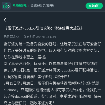
网易云游戏
海量游戏 即点即玩
立刻前往
《蛋仔派对×duckoo联动攻略：沐浴优惠大放送》
玩家 双余Xn
发布时间
2024-03-13 13:01
蛋仔派对是一款备受喜爱的游戏，让玩家沉浸在与可爱蛋仔
们共度美好时光的乐趣中。每天都有新鲜的攻略内容更新，
助你在游戏中更上一层楼。
除了享受沐浴外，玩家还可以参与与蛋仔们共度的特别时
刻。3月15日0点，蛋仔派对将再次与duckoo展开联动活动，
让玩家们期待满满！蛋仔派对即将开启！
3月15日至3月28日，蛋仔们有机会获得限时联动外观<洗澡
duckoo>，只需购买或赠送他人即可享受8折优惠。让我们一
起迎接duckoo的重返，参与派对，享受沐浴的乐趣吧！快来
岛上与蛋仔们一起欢乐派对吧！