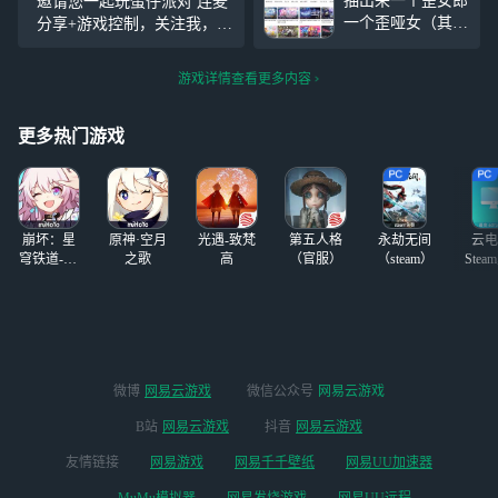
抽出来一个歪女郎
邀请您一起玩蛋仔派对 连麦
有谁玩仔仔熊，没
当竞奖，现已扣除
一个歪哑女（其实
分享+游戏控制，关注我，来
伤害，没位移，冷
全部奖项，并予此
歪一个再把翅膀给
网易云游戏一起玩吧~ https://
却还要自己加，现
通报 2026年7月29
我也不是不行 ）
cg.163.com?page=live&user_i
在这么多大肉蛋，
日12:30
#蛋仔派对
游戏详情查看更多内容
有没有玩米家游戏
d=6a5cb09f41f1a
你让我们怎么抗
#
的老师告诉我如果
毒，在圈内加150
抽连着抽俩全歪了
更多热门游戏
多，到毒
咋办，我先做个准
备
#蛋仔派对帮帮
团#
崩坏：星
原神·空月
光遇-致梵
第五人格
永劫无间
云电
穹铁道-4.4
之歌
高
（官服）
（steam）
Stea
版本
启
微博
网易云游戏
微信公众号
网易云游戏
B站
网易云游戏
抖音
网易云游戏
友情链接
网易游戏
网易千千壁纸
网易UU加速器