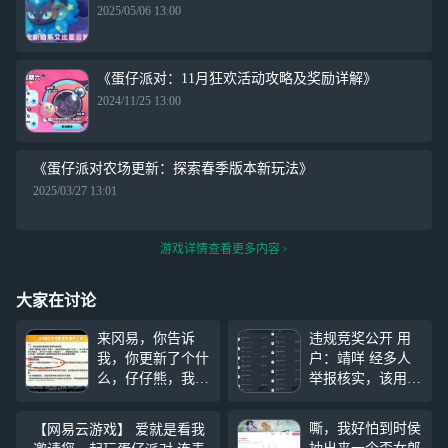
2025/05/06 13:00
《蛋仔派对：11月狂欢活动攻略及奖励详解》
2024/11/25 13:00
《蛋仔派对农场更新：探索春季版本新玩法》
2025/03/27 13:01
游戏详情查看更多内容
大家在讨论
来冈易，你告诉
违规竞奖公开 用
我，你更新了个什
户：靖咩 经多人
么，仔仔熊，我第
举报核实，该用户
一个玩的角色，你
以“购买点赞”或
**想干啥，不会更
“创建新帐号刷取
嘶，我好怕到时侯
【网易云游戏】 爱就是看我
新别更了，现在还
点赞”的行为不正