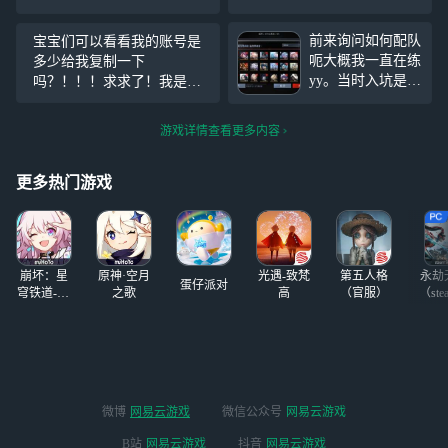
痛失60异方晶（有没有大佬
整 乍整现在想xz zzz@z z是
能帮打啊 ）
现在这种现在的z c Xx我的桌
前来询问如何配队
宝宝们可以看看我的账号是
子下嫂子嘻嘻嘻嘻嘻 想 这种
呃大概我一直在练
多少给我复制一下
这.
yy。当时入坑是因
吗？！！！求求了！我是锈
为联动区分前看到
河。名字叫谢蘭！！！！谢
美丽瑟琳皮肤然后
谢！！！！！！！！！！！！！
游戏详情查看更多内容
发现至今仍然未出
啊也是
更多热门游戏
崩坏：星
原神·空月
光遇-致梵
第五人格
永劫
蛋仔派对
穹铁道-4.4
之歌
高
（官服）
（ste
版本
微博
网易云游戏
微信公众号
网易云游戏
B站
网易云游戏
抖音
网易云游戏