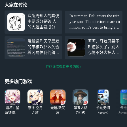
大家在讨论
众所周知人的粪便
In summer, Dali enters the rain
主要成分是碳 人
y season. Thunderstorms are co
的大脑主要成分也
mmon, so it’s best to bring an
是碳 和人吵架可
umbrella
以把对方看成一坨
哦我说昨天早晨发
呵呵，盯着屏幕不
成精的食 而你是
的审核咋那么久合
知道多久了，别人
条 你要吃掉他 (个
着冈易怕我们薅他
心情不好大把人知
人观点不喜勿喷)
羊毛直接给我没过
道后发信息安慰，
审啊 现在还直接
我这破烂手机TM
游戏详情查看更多内容
没了哈哈哈 那我
的下个QQ都费
还发你不炸了
劲，谁来陪我？蛋
搭角匹配得
更多热门游戏
了。。。
崩坏：星
原神·空月
光遇-致梵
第五人格
永劫无间
云电
穹铁道-4.4
之歌
高
（官服）
（steam）
Stea
版本
启