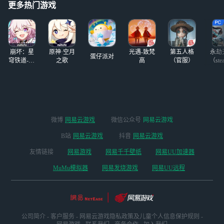
更多热门游戏
崩坏：星
原神·空月
光遇-致梵
第五人格
永劫
蛋仔派对
穹铁道-4.4
之歌
高
（官服）
（ste
版本
微博
网易云游戏
微信公众号
网易云游戏
B站
网易云游戏
抖音
网易云游戏
友情链接
网易游戏
网易千千壁纸
网易UU加速器
MuMu模拟器
网易发烧游戏
网易UU远程
公司简介
-
客户服务
-
网易云游戏隐私政策及儿童个人信息保护规则
-